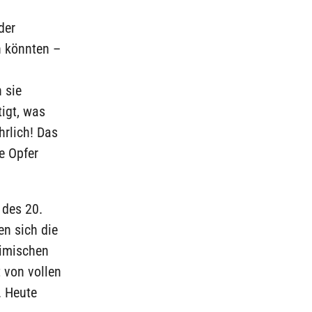
der
n könnten –
 sie
igt, was
rlich! Das
e Opfer
des 20.
n sich die
limischen
 von vollen
. Heute