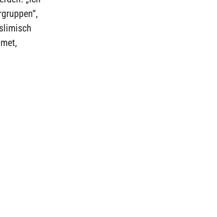
rgruppen“,
slimisch
hmet,