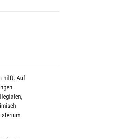
 hilft. Auf
ungen.
legialen,
limisch
isterium