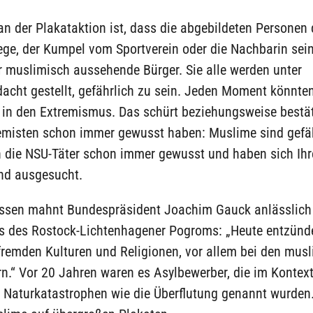
an der Plakataktion ist, dass die abgebildeten Personen 
ege, der Kumpel vom Sportverein oder die Nachbarin sei
r muslimisch aussehende Bürger. Sie alle werden unter
acht gestellt, gefährlich zu sein. Jeden Moment könnten
 in den Extremismus. Das schürt beziehungsweise bestät
emisten schon immer gewusst haben: Muslime sind gefäh
 die NSU-Täter schon immer gewusst und haben sich Ihr
nd ausgesucht.
sen mahnt Bundespräsident Joachim Gauck anlässlich 
s des Rostock-Lichtenhagener Pogroms: „Heute entzünde
fremden Kulturen und Religionen, vor allem bei den mus
.“ Vor 20 Jahren waren es Asylbewerber, die im Kontext
 Naturkatastrophen wie die Überflutung genannt wurden