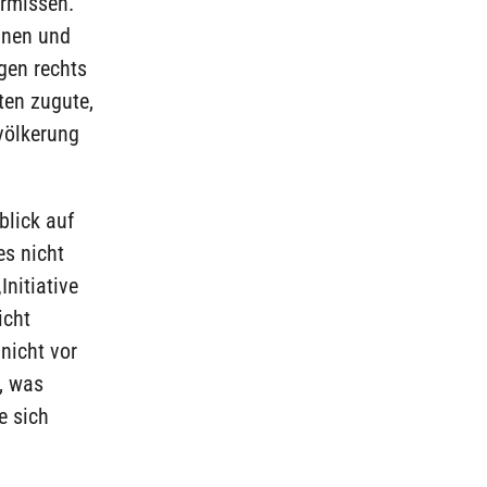
ermissen.
nnen und
gen rechts
ten zugute,
evölkerung
blick auf
es nicht
Initiative
icht
nicht vor
, was
e sich