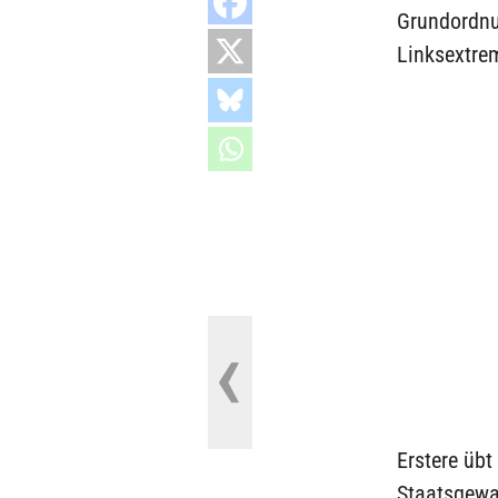
Grundordnu
Linksextre
Erstere üb
Staatsgewa