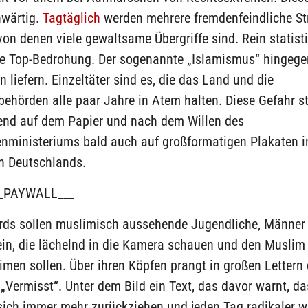
nwärtig.
Tagtäglich
werden mehrere fremdenfeindliche St
, von denen viele gewaltsame Übergriffe sind. Rein statist
ie Top-Bedrohung. Der sogenannte „Islamismus“ hingeg
n liefern. Einzeltäter sind es, die das Land und die
behörden alle paar Jahre in Atem halten. Diese Gefahr s
end auf dem Papier und nach dem Willen des
nministeriums bald auch auf großformatigen Plakaten i
n Deutschlands.
_PAYWALL___
ards sollen muslimisch aussehende Jugendliche, Männer
in, die lächelnd in die Kamera schauen und den Muslim
en sollen. Über ihren Köpfen prangt in großen Lettern 
 „Vermisst“. Unter dem Bild ein Text, das davor warnt, da
ich immer mehr zurückziehen und jeden Tag radikaler we