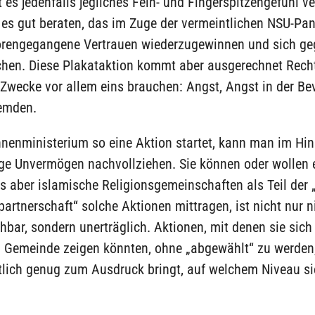
t es jedenfalls jegliches Fein- und Fingerspitzengefühl v
 es gut beraten, das im Zuge der vermeintlichen NSU-Pa
lorengegangene Vertrauen wiederzugewinnen und sich ge
hen. Diese Plakataktion kommt aber ausgerechnet Rech
e Zwecke vor allem eins brauchen: Angst, Angst in der B
emden.
nenministerium so eine Aktion startet, kann man im Hin
ige Unvermögen nachvollziehen. Sie können oder wollen 
s aber islamische Religionsgemeinschaften als Teil der „
partnerschaft“ solche Aktionen mittragen, ist nicht nur n
hbar, sondern unerträglich. Aktionen, mit denen sie sich 
n Gemeinde zeigen könnten, ohne „abgewählt“ zu werden
tlich genug zum Ausdruck bringt, auf welchem Niveau si