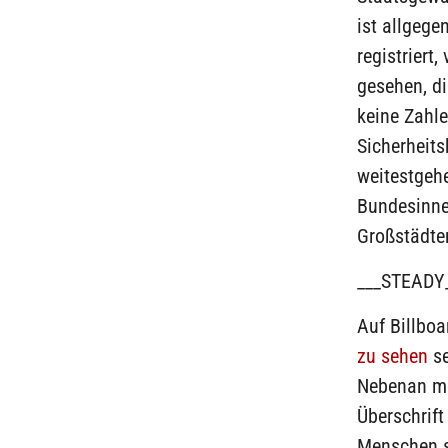
ist allgege
registriert
gesehen, d
keine Zahle
Sicherheits
weitestgeh
Bundesinne
Großstädte
___STEADY
Auf Billbo
zu sehen
se
Nebenan mim
Überschrift
Menschen s