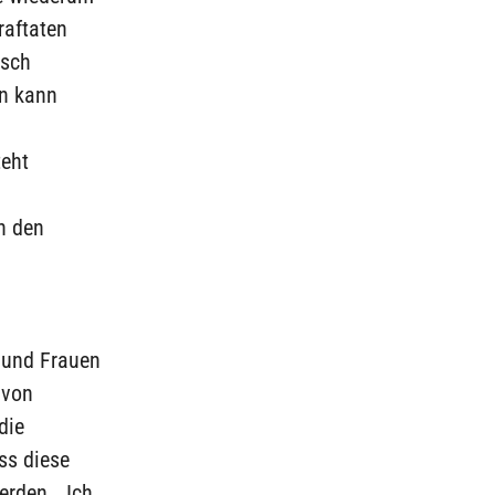
raftaten
isch
en kann
teht
n den
 und Frauen
 von
die
ss diese
rden. „Ich