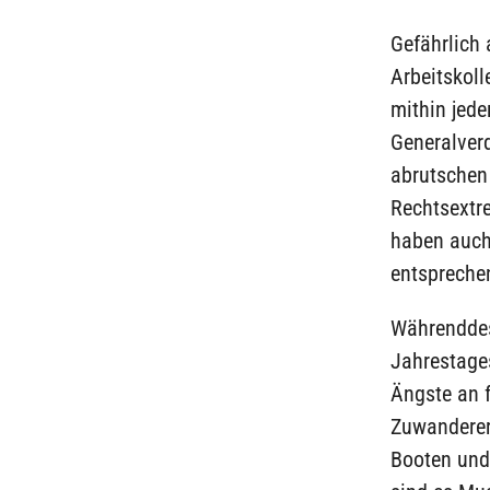
Gefährlich 
Arbeitskoll
mithin jede
Generalverd
abrutschen
Rechtsextr
haben auch
entspreche
Währenddes
Jahrestage
Ängste an 
Zuwanderern
Booten und