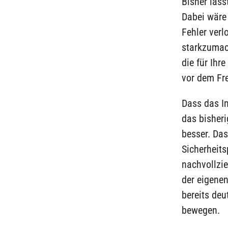
Bisher läss
Dabei wäre
Fehler ver
starkzumac
die für Ihr
vor dem Fr
Dass das In
das bisher
besser. Das
Sicherheits
nachvollzie
der eigene
bereits deu
bewegen.