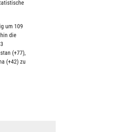
atistische
gig um 109
hin die
13
stan (+77),
na (+42) zu