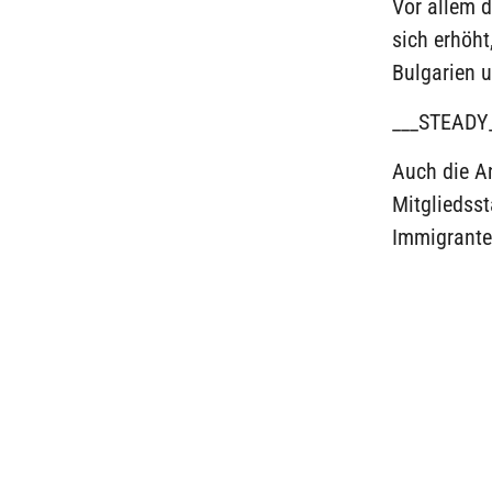
Vor allem d
sich erhöh
Bulgarien 
___STEADY
Auch die A
Mitgliedss
Immigrante