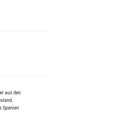
ger aus den
usland
us Spanien