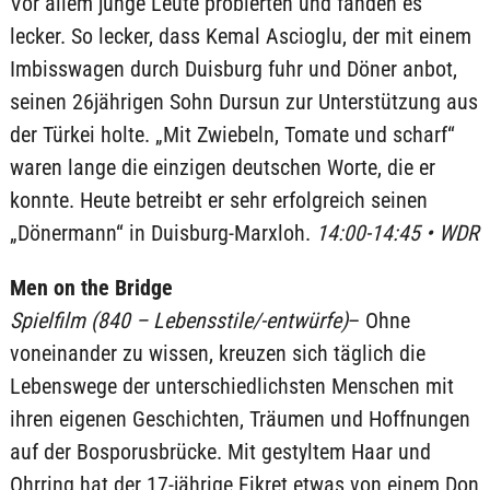
Vor allem junge Leute probierten und fanden es
lecker. So lecker, dass Kemal Ascioglu, der mit einem
Imbisswagen durch Duisburg fuhr und Döner anbot,
seinen 26jährigen Sohn Dursun zur Unterstützung aus
der Türkei holte. „Mit Zwiebeln, Tomate und scharf“
waren lange die einzigen deutschen Worte, die er
konnte. Heute betreibt er sehr erfolgreich seinen
„Dönermann“ in Duisburg-Marxloh.
14:00-14:45 • WDR
Men on the Bridge
Spielfilm (840 – Lebensstile/-entwürfe)
– Ohne
voneinander zu wissen, kreuzen sich täglich die
Lebenswege der unterschiedlichsten Menschen mit
ihren eigenen Geschichten, Träumen und Hoffnungen
auf der Bosporusbrücke. Mit gestyltem Haar und
Ohrring hat der 17-jährige Fikret etwas von einem Don