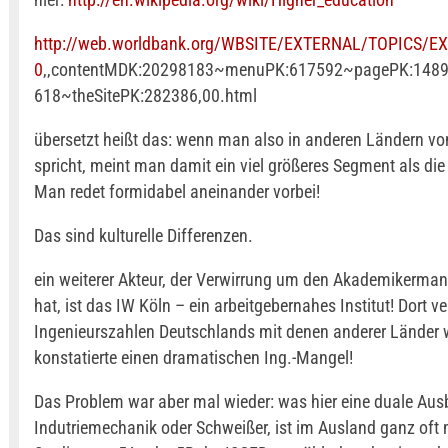
http://web.worldbank.org/WBSITE/EXTERNAL/TOPICS/E
0
,,contentMDK:20298183~menuPK:617592~pagePK:1489
618~theSitePK:282386,00.html
übersetzt heißt das: wenn man also in anderen Ländern v
spricht, meint man damit ein viel größeres Segment als di
Man redet formidabel aneinander vorbei!
Das sind kulturelle Differenzen.
ein weiterer Akteur, der Verwirrung um den Akademikermang
hat, ist das IW Köln – ein arbeitgebernahes Institut! Dort v
Ingenieurszahlen Deutschlands mit denen anderer Länder 
konstatierte einen dramatischen Ing.-Mangel!
Das Problem war aber mal wieder: was hier eine duale Ausb
Indutriemechanik oder Schweißer, ist im Ausland ganz oft m