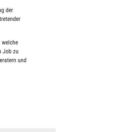
ng der
tretender
, welche
n Job zu
eratern und