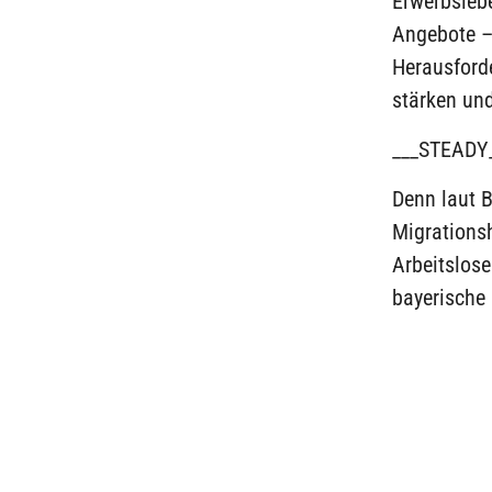
Erwerbsleb
Angebote –
Herausforde
stärken und
___STEADY
Denn laut 
Migrationsh
Arbeitslose
bayerische 