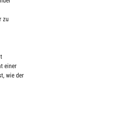
ender
r zu
t
t einer
t, wie der