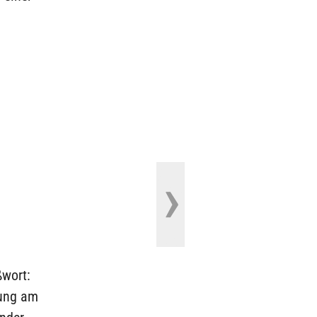
ßwort:
gung am