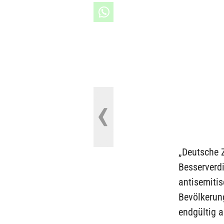
„Deutsche Z
Besserverd
antisemitis
Bevölkerung
endgültig 