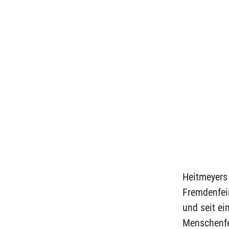
Heitmeyers
Fremdenfein
und seit e
Menschenfei