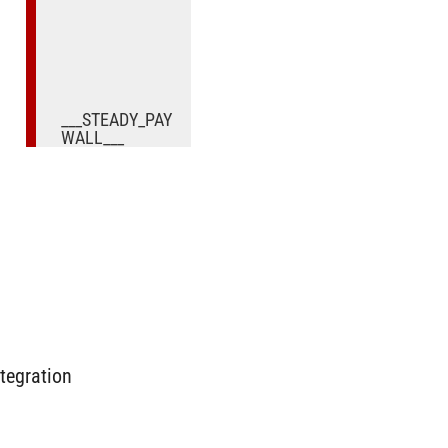
___STEADY_PAY
WALL___
ntegration