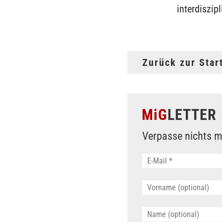
interdiszip
Zurück zur Star
MiG
LETTER
Verpasse nichts m