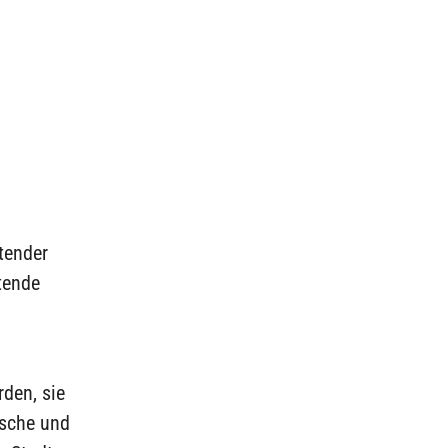
tender
tende
rden, sie
ische und