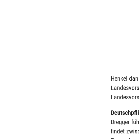
Henkel dank
Landesvorsi
Landesvors
Deutschpfl
Dregger füh
findet zwi