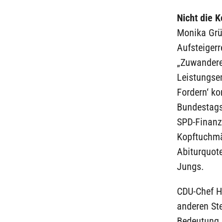
Nicht die 
Monika Grü
Aufsteiger
„Zuwanderer
Leistungsem
Fordern‘ ko
Bundestags
SPD-Finanzs
Kopftuchmä
Abiturquot
Jungs.
CDU-Chef He
anderen Ste
Bedeutung 