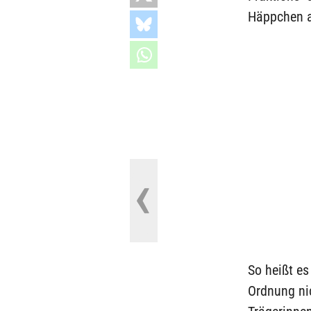
Häppchen a
So heißt e
Ordnung nic