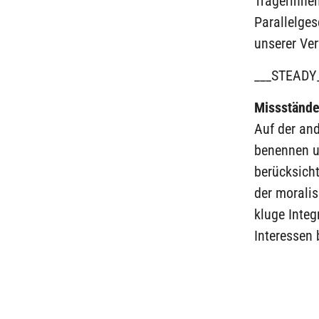
Trägerinnen
Parallelges
unserer Ve
___STEADY
Missstände
Auf der an
benennen u
berücksicht
der morali
kluge Integ
Interessen 