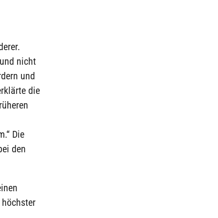
erer.
 und nicht
rdern und
rklärte die
rüheren
m.“ Die
bei den
einen
n höchster