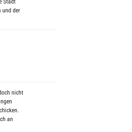
e Stadt
n und der
doch nicht
zungen
schicken.
sch an