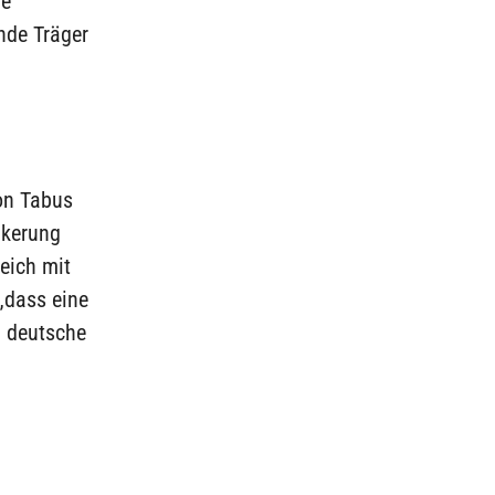
le
nde Träger
on Tabus
lkerung
eich mit
„dass eine
h deutsche