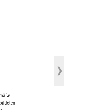
emäße
bildeten –