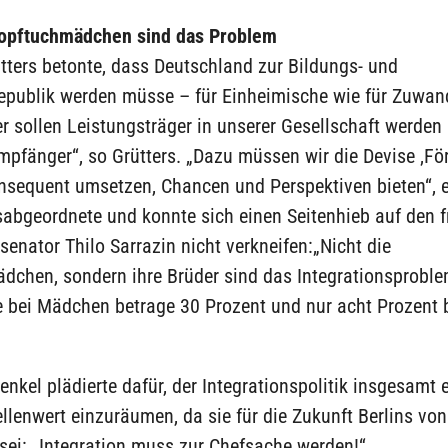
Kopftuchmädchen sind das Problem
tters betonte, dass Deutschland zur Bildungs- und
republik werden müsse – für Einheimische wie für Zuwand
 sollen Leistungsträger in unserer Gesellschaft werden
pfänger“, so Grütters. „Dazu müssen wir die Devise ‚Fö
nsequent umsetzen, Chancen und Perspektiven bieten“, e
abgeordnete und konnte sich einen Seitenhieb auf den f
enator Thilo Sarrazin nicht verkneifen:„Nicht die
dchen, sondern ihre Brüder sind das Integrationsproble
e bei Mädchen betrage 30 Prozent und nur acht Prozent 
nkel plädierte dafür, der Integrationspolitik insgesamt 
llenwert einzuräumen, da sie für die Zukunft Berlins vo
sei: „Integration muss zur Chefsache werden!“