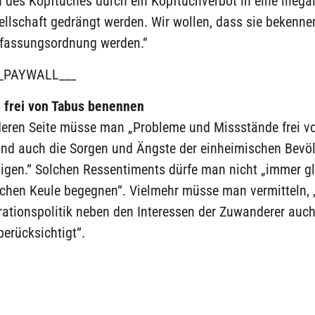
 des Kopftuches durch ein Kopftuchverbot in eine illega
ellschaft gedrängt werden. Wir wollen, dass sie bekenne
rfassungsordnung werden.“
_PAYWALL___
 frei von Tabus benennen
deren Seite müsse man „Probleme und Missstände frei v
nd auch die Sorgen und Ängste der einheimischen Bevö
igen.“ Solchen Ressentiments dürfe man nicht „immer gl
schen Keule begegnen“. Vielmehr müsse man vermitteln, 
rationspolitik neben den Interessen der Zuwanderer auc
berücksichtigt“.