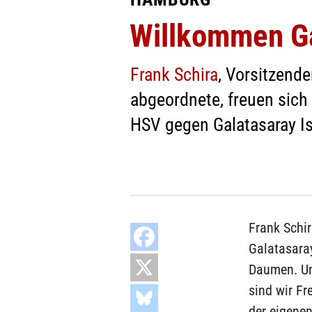
Willkommen Ga
Frank Schira
, Vorsitzend
abgeordnete, freuen sich 
HSV gegen Galatasaray I
Frank Schir
Galatasara
Daumen. Un
sind wir Fr
der eigene