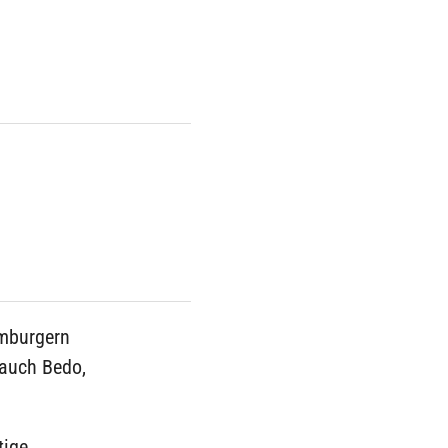
amburgern
 auch Bedo,
tige