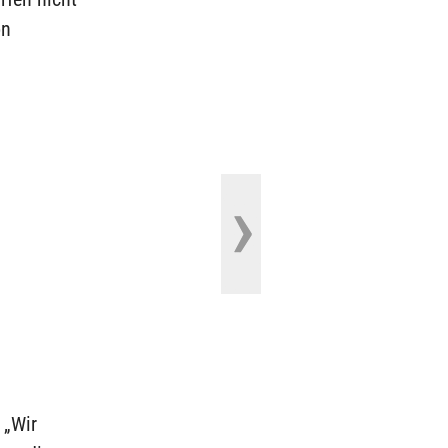
on
 „Wir