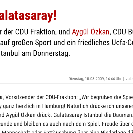
latasaray!
er der CDU-Fraktion, und
Aygül Özkan
, CDU-B
auf großen Sport und ein friedliches Uefa-C
stanbul am Donnerstag.
Dienstag, 10.03.2009, 14:44 Uhr
|
zule
a, Vorsitzender der CDU-Fraktion: „Wir begrüßen die Spie
y ganz herzlich in Hamburg! Natürlich drücke ich unser
d Aygül Özkan drückt Galatasaray Istanbul die Daumen
eunde und bleiben es auch nach dem Spiel. Freude über 
n Mannschaft oder Enttäuschung über eine Niederlage dü