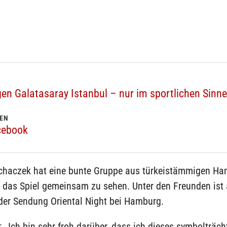
n Galatasaray Istanbul – nur im sportlichen Sinne
KEN
cebook
chaczek hat eine bunte Gruppe aus türkeistämmigen H
, das Spiel gemeinsam zu sehen. Unter den Freunden ist
der Sendung Oriental Night bei Hamburg.
„Ich bin sehr froh darüber, dass ich dieses symbolträch