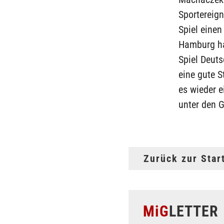
Sportereig
Spiel eine
Hamburg ha
Spiel Deuts
eine gute S
es wieder e
unter den G
Zurück zur Star
MiG
LETTER