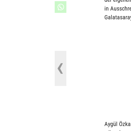
in Ausschr
Galatasaray
Aygül Özka