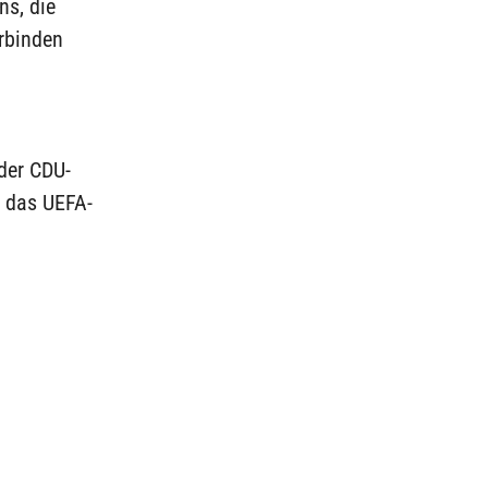
ns, die
rbinden
 der CDU-
g das UEFA-