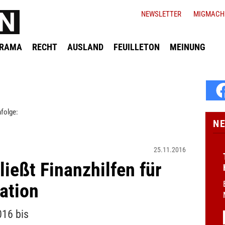
NEWSLETTER
MIGMACH
ORAMA
RECHT
AUSLAND
FEUILLETON
MEINUNG
folge:
N
25.11.2016
ießt Finanzhilfen für
ration
016 bis