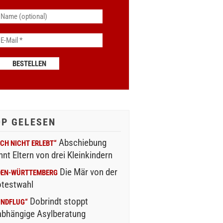
OP GELESEN
Abschiebung
CH NICHT ERLEBT“
nnt Eltern von drei Kleinkindern
Die Mär von der
DEN-WÜRTTEMBERG
otestwahl
Dobrindt stoppt
INDFLUG“
abhängige Asylberatung