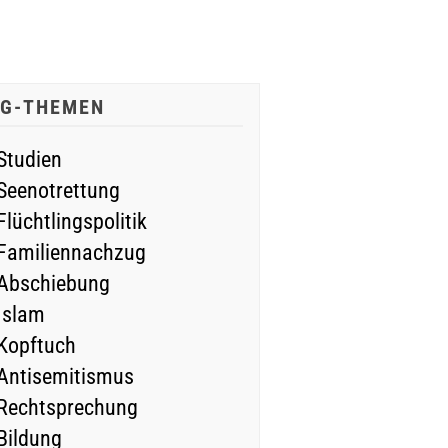
IG-THEMEN
Studien
Seenotrettung
Flüchtlingspolitik
Familiennachzug
Abschiebung
Islam
Kopftuch
Antisemitismus
Rechtsprechung
Bildung