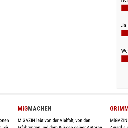
Ja 
Wei
MiG
MACHEN
GRIM
ionen
MiGAZIN lebt von der Vielfalt, von den
MiGAZIN 
n wir
Erfahrungen und dem Wissen seiner Autoren.
Award au