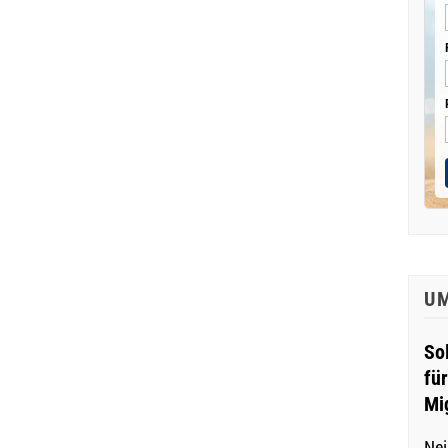
U
So
fü
Mi
Nei