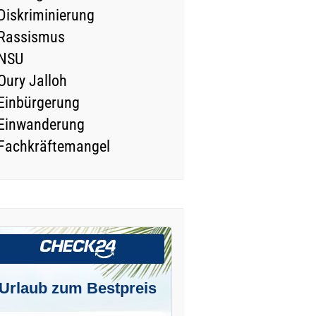
Diskriminierung
Rassismus
NSU
Oury Jalloh
Einbürgerung
Einwanderung
Fachkräftemangel
Urlaub zum Bestpreis