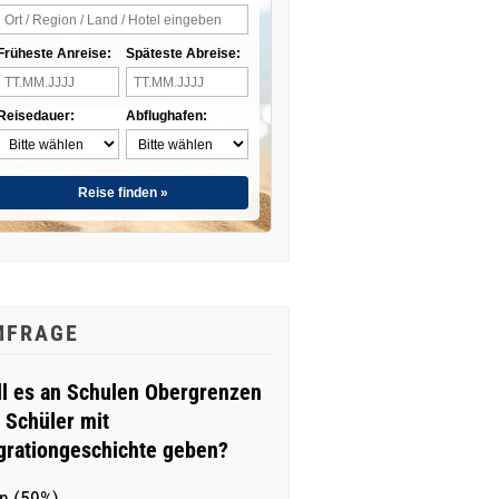
Früheste Anreise:
Späteste Abreise:
Reisedauer:
Abflughafen:
Reise finden »
MFRAGE
ll es an Schulen Obergrenzen
r Schüler mit
grationgeschichte geben?
n (59%)