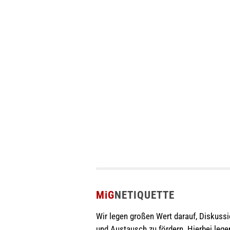
MiG
NETIQUETTE
Wir legen großen Wert darauf, Diskuss
und Austausch zu fördern. Hierbei lege