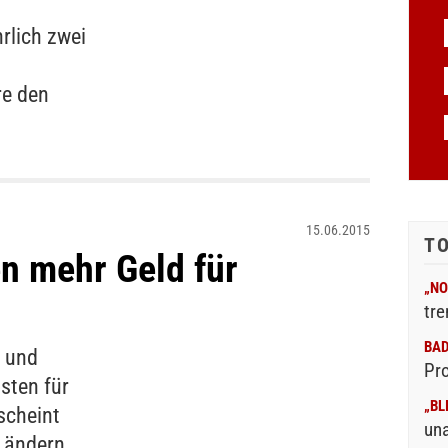
rlich zwei
re den
15.06.2015
T
 mehr Geld für
„NO
tre
BA
d und
Pr
sten für
„BL
scheint
un
 Ländern