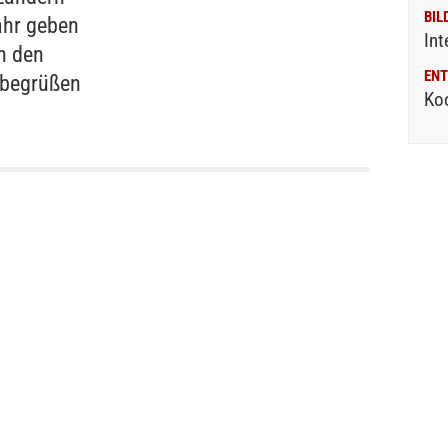
BIL
ahr geben
Int
n den
ENT
 begrüßen
Ko