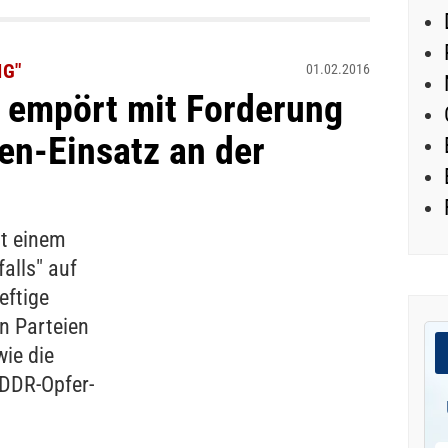
NG"
01.02.2016
y empört mit Forderung
en-Einsatz an der
it einem
alls" auf
eftige
en Parteien
wie die
 DDR-Opfer-