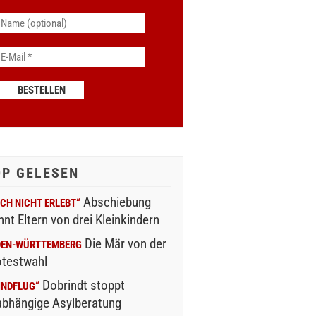
OP GELESEN
Abschiebung
CH NICHT ERLEBT“
nnt Eltern von drei Kleinkindern
Die Mär von der
DEN-WÜRTTEMBERG
otestwahl
Dobrindt stoppt
INDFLUG“
abhängige Asylberatung