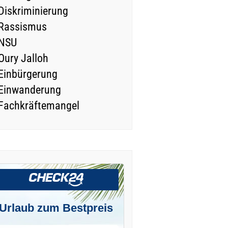
Diskriminierung
Rassismus
NSU
Oury Jalloh
Einbürgerung
Einwanderung
Fachkräftemangel
Urlaub zum Bestpreis