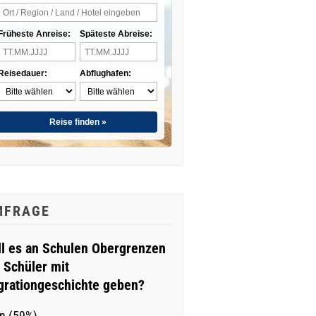
Früheste Anreise:
Späteste Abreise:
Reisedauer:
Abflughafen:
Reise finden »
MFRAGE
ll es an Schulen Obergrenzen
r Schüler mit
grationgeschichte geben?
n (59%)