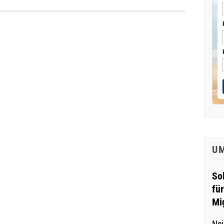
U
So
fü
Mi
Nei