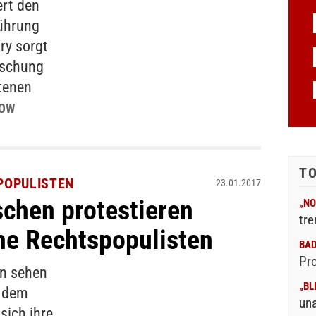
ert den
Führung
ry sorgt
aschung
ltenen
HOW
T
POPULISTEN
23.01.2017
chen protestieren
„NO
tre
he Rechtspopulisten
BA
Pr
rn sehen
„BL
f dem
un
sich ihre