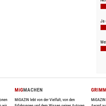
Ja 
Wei
MiG
MACHEN
GRIM
ionen
MiGAZIN lebt von der Vielfalt, von den
MiGAZIN 
n wir
Erfahrungen und dem Wissen seiner Autoren.
Award au