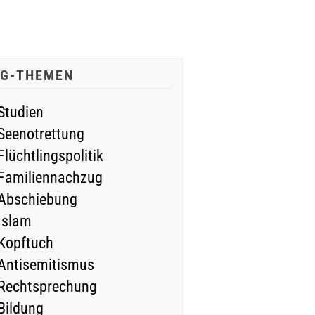
IG-THEMEN
Studien
Seenotrettung
Flüchtlingspolitik
Familiennachzug
Abschiebung
Islam
Kopftuch
Antisemitismus
Rechtsprechung
Bildung