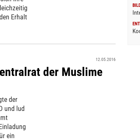
BIL
eichzeitig
Int
den Erhalt
ENT
Ko
12.05.2016
Zentralrat der Muslime
gte der
D und lud
mmt
 Einladung
ür ein