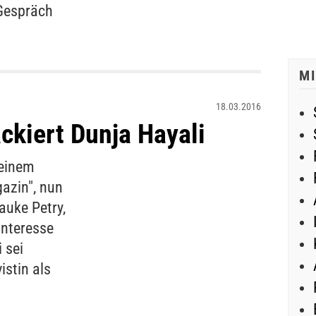
 Gespräch
M
18.03.2016
ckiert Dunja Hayali
 einem
azin", nun
auke Petry,
Interesse
 sei
istin als