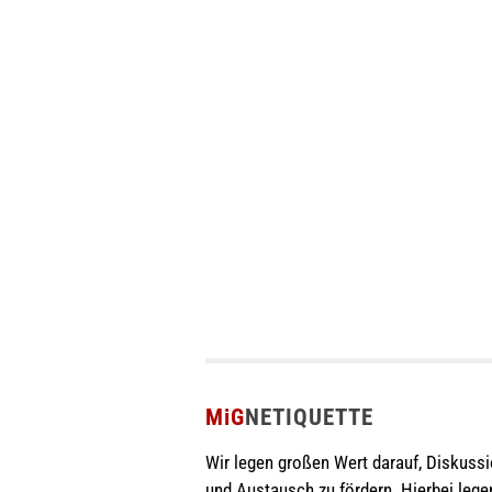
MiG
NETIQUETTE
Wir legen großen Wert darauf, Diskuss
und Austausch zu fördern. Hierbei lege