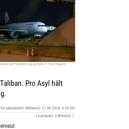
anistan am Flughafen Leipzig/Halle © Timo Krügener
aliban. Pro Asyl hält
ig.
etzt aktualisiert: Mittwoch, 17.06.2026, 9:10 Uhr
Lesedauer: 4 Minuten |
 erneut