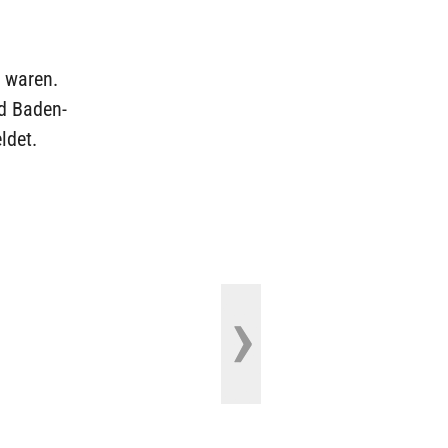
n
n waren.
nd Baden-
ldet.