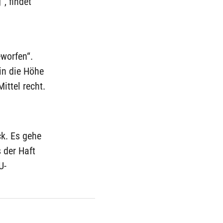
, findet
worfen“.
in die Höhe
ittel recht.
ck. Es gehe
 der Haft
U-