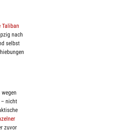
 Taliban
ipzig nach
nd selbst
chiebungen
s wegen
– nicht
aktische
nzelner
er zuvor