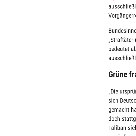
ausschließl
Vorgängerr
Bundesinne
„Straftäter
bedeutet ab
ausschließl
Grüne fr
„Die ursprü
sich Deuts
gemacht hat
doch stattg
Taliban si