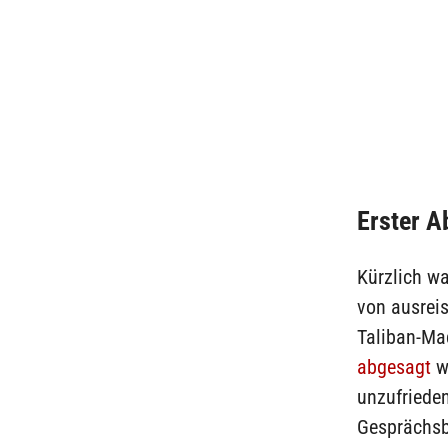
Erster A
Kürzlich w
von ausrei
Taliban-Ma
abgesagt
wo
unzufrieden
Gesprächsbe