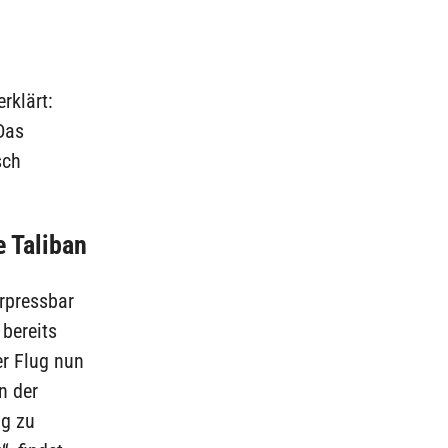
rklärt:
Das
sch
 Taliban
erpressbar
bereits
er Flug nun
n der
ng zu