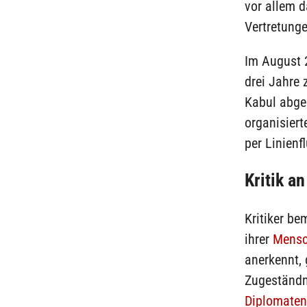
vor allem d
Vertretung
Im August
drei Jahre 
Kabul abge
organisier
per Linienf
Kritik a
Kritiker be
ihrer
Mensc
anerkennt, 
Zugeständn
Diplomaten