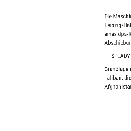
Die Maschi
Leipzig/Ha
eines dpa-R
Abschiebun
___STEADY
Grundlage 
Taliban, d
Afghanistan