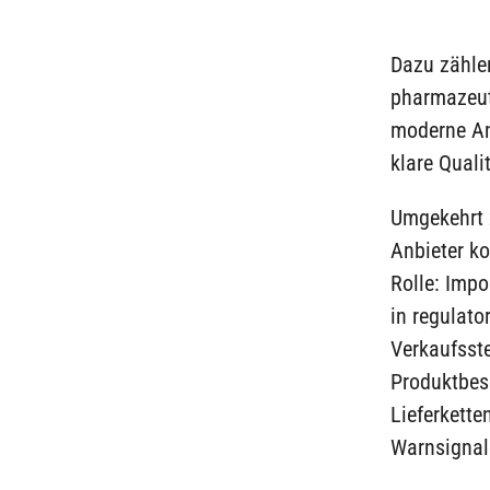
Dazu zähle
pharmazeut
moderne Anb
klare Qualit
Umgekehrt z
Anbieter ko
Rolle: Impo
in regulat
Verkaufsste
Produktbes
Lieferkette
Warnsignal