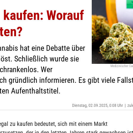
l kaufen: Worauf
hten?
nnabis hat eine Debatte über
öst. Schließlich wurde sie
Medizinischer C
 schrankenlos. Wer
ich gründlich informieren. Es gibt viele Falls
n Aufenthaltstitel.
Dienstag, 02.09.2025, 0:08 Uhr
|
zul
gal zu kaufen bedeutet, sich mit einem Markt
zusetzen, der in den letzten Jahren stark gewachsen is