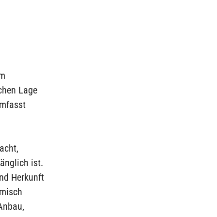
um
ichen Lage
umfasst
acht,
nglich ist.
und Herkunft
amisch
 Anbau,