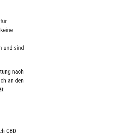
für
 keine
h und sind
itung nach
ich an den
ät
uch CBD