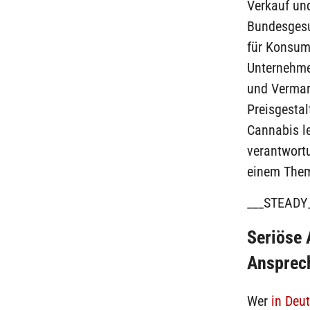
Verkauf un
Bundesgesu
für Konsume
Unternehmen
und Vermark
Preisgestal
Cannabis l
verantwortu
einem Thema
___STEADY
Seriöse 
Ansprec
Wer
in Deu