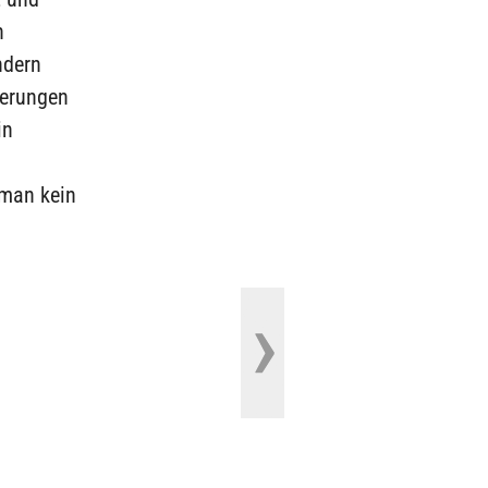
n
ndern
derungen
in
 man kein