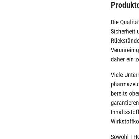
Produktq
Die Qualitä
Sicherheit 
Rückstände
Verunreini
daher ein z
Viele Unte
pharmazeut
bereits obe
garantiere
Inhaltsstof
Wirkstoffko
Sowohl THC