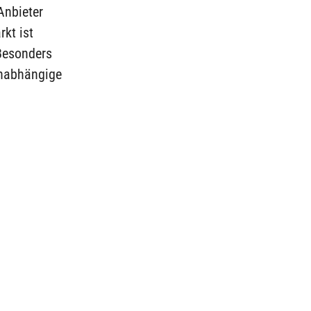
Anbieter
kt ist
 Besonders
 unabhängige