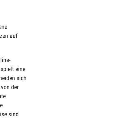
ene
tzen auf
line-
spielt eine
heiden sich
 von der
nte
re
ise sind