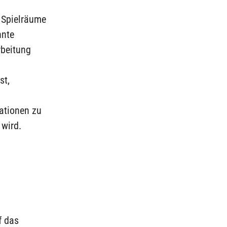
 Spielräume
nnte
rbeitung
st,
mationen zu
 wird.
f das