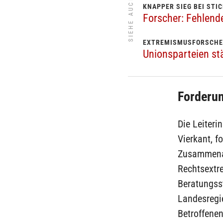
SIEHE AUCH
KNAPPER SIEG BEI STI
Forscher: Fehlend
EXTREMISMUSFORSCHE
Unionsparteien st
Forderu
Die Leiteri
Vierkant, f
Zusammenar
Rechtsextre
Beratungsst
Landesregie
Betroffenen