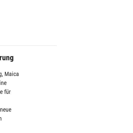
erung
g, Maica
ine
e für
 neue
n