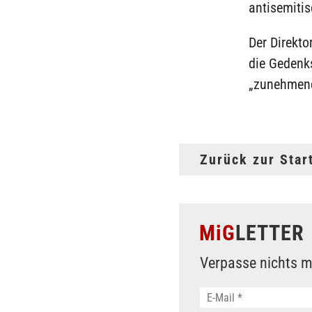
antisemitis
Der Direkto
die Gedenks
„zunehmend
Zurück zur Star
MiG
LETTER
Verpasse nichts m