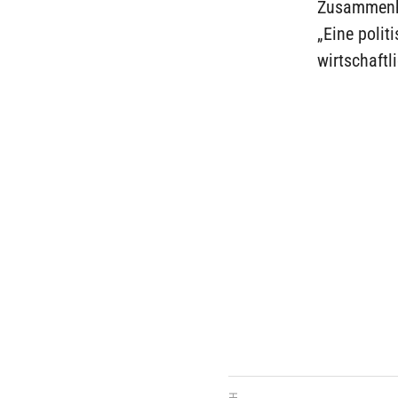
Zusammenha
„Eine polit
wirtschaftl