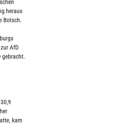
ischen
ng heraus
e Botsch.
nburgs
 zur AfD
D gebracht.
 30,9
her
atte, kam