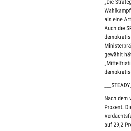
„Die Strate
Wahlkampf 
als eine Ar
Auch die SP
demokratis
Ministerprä
gewählt hät
„Mittelfris
demokratis
___STEADY
Nach dem v
Prozent. Di
Verdachtsfa
auf 29,2 Pr