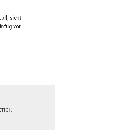
oll, sieht
nftig vor
tter: