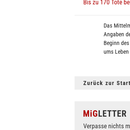
Bis zu 170 Tote b
Das Mittelm
Angaben der
Beginn des 
ums Leben 
Zurück zur Star
MiG
LETTER
Verpasse nichts m