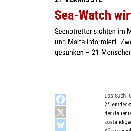
Sea-Watch wirf
Seenotretter sichten im 
und Malta informiert. Zwe
gesunken – 21 Menschen w
Das Such- 
2“, entdeck
der italien
zuständigen
Küstenwac