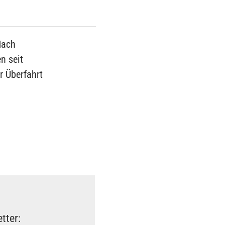
Nach
n seit
r Überfahrt
tter: