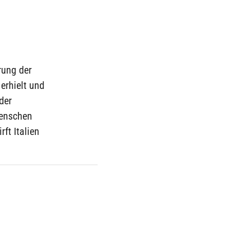
rung der
erhielt und
der
Menschen
rft Italien