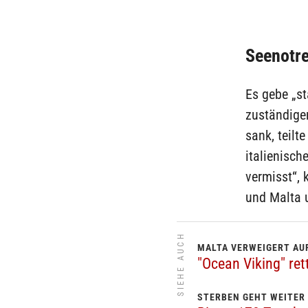
Seenotre
Es gebe „s
zuständigen
sank, teilt
italienisch
vermisst“, 
und Malta u
SIEHE AUCH
MALTA VERWEIGERT A
"Ocean Viking" ret
STERBEN GEHT WEITER