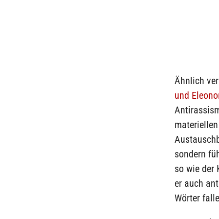
Ähnlich ve
und Eleono
Antirassis
materiellen
Austauschb
sondern füh
so wie der 
er auch ant
Wörter fall