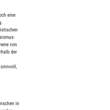
och eine
g.
istischen
ssismus-
omene von
rhalb der
sinnvoll,
nschen in