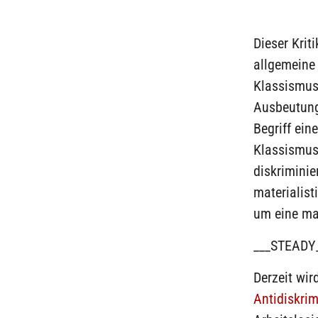
Dieser Krit
allgemeine 
Klassismus
Ausbeutung
Begriff ei
Klassismus 
diskriminie
materialist
um eine mar
___STEADY
Derzeit wir
Antidiskri