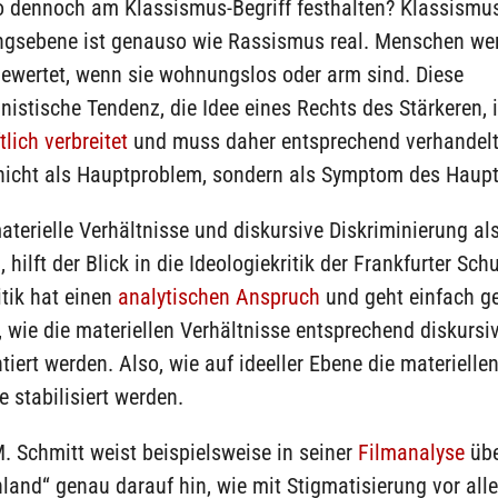
 dennoch am Klassismus-Begriff festhalten? Klassismus
gsebene ist genauso wie Rassismus real. Menschen we
ewertet, wenn sie wohnungslos oder arm sind. Diese
nistische Tendenz, die Idee eines Rechts des Stärkeren, i
tlich verbreitet
und muss daher entsprechend verhandelt
 nicht als Hauptproblem, sondern als Symptom des Haup
terielle Verhältnisse und diskursive Diskriminierung als
hilft der Blick in die Ideologiekritik der Frankfurter Schu
itik hat einen
analytischen Anspruch
und geht einfach g
 wie die materiellen Verhältnisse entsprechend diskursi
iert werden. Also, wie auf ideeller Ebene die materielle
e stabilisiert werden.
 Schmitt weist beispielsweise in seiner
Filmanalyse
übe
and“ genau darauf hin, wie mit Stigmatisierung vor all