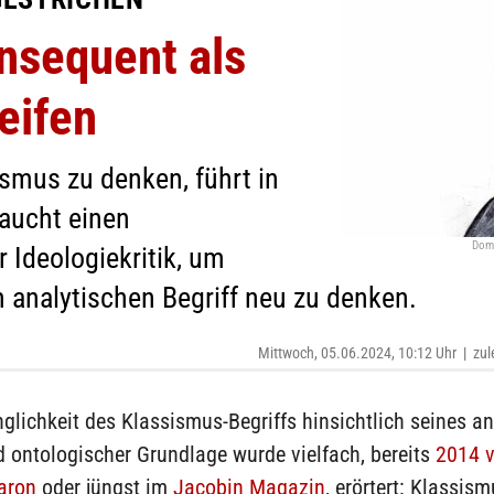
nsequent als
eifen
smus zu denken, führt in
raucht einen
Domi
 Ideologiekritik, um
n analytischen Begriff neu zu denken.
Mittwoch, 05.06.2024, 10:12 Uhr
|
zul
glichkeit des Klassismus-Begriffs hinsichtlich seines a
 ontologischer Grundlage wurde vielfach, bereits
2014 
aron
oder jüngst im
Jacobin Magazin
, erörtert: Klassis