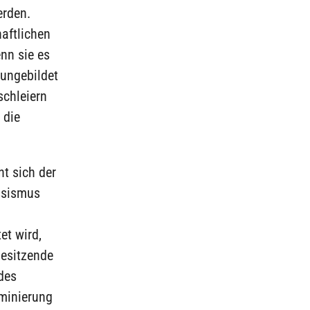
erden.
haftlichen
nn sie es
 ungebildet
schleiern
 die
t sich der
assismus
et wird,
besitzende
des
iminierung