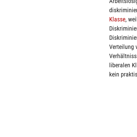
Arbeitslos
diskriminie
Klasse
, we
Diskriminie
Diskriminie
Verteilung 
Verhältniss
liberalen K
kein prakt