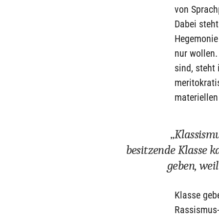
von Sprachp
Dabei steht
Hegemonie d
nur wollen
sind, steht
meritokrati
materielle
„Klassismu
besitzende Klasse k
geben, weil 
Klasse geb
Rassismus-