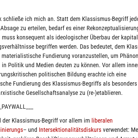
ik schließe ich mich an. Statt dem Klassismus-Begriff jed
Absage zu erteilen, bedarf es einer Rekonzeptualisierun
 muss konsequent als ideologischer Überbau der kapital
sverhältnisse begriffen werden. Das bedeutet, dem Kla
ne materialistische Fundierung voranzustellen, um Phän
in Politik und Medien deuten zu können. Vor allem inne
rungskritischen politischen Bildung erachte ich eine
ische Fundierung des Klassismus-Begriffs als besonders 
xistische Gesellschaftsanalyse zu (re-)etablieren.
_PAYWALL___
d der Klassismus-Begriff vor allem im
liberalen
minierungs
– und
Intersektionalitätsdiskurs
verwendet: Me