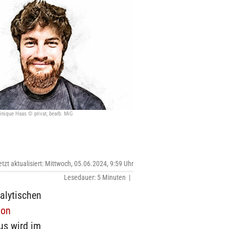
nique Haas © privat, bearb. MiG
etzt aktualisiert: Mittwoch, 05.06.2024, 9:59 Uhr
Lesedauer: 5 Minuten |
nalytischen
von
mus wird im