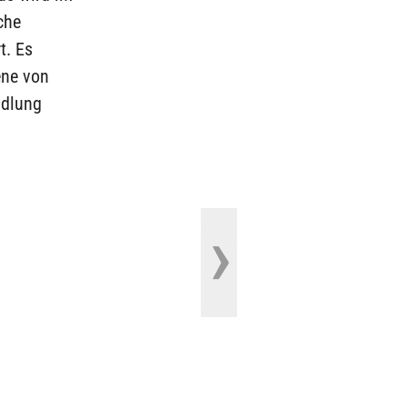
che
t. Es
ene von
ndlung