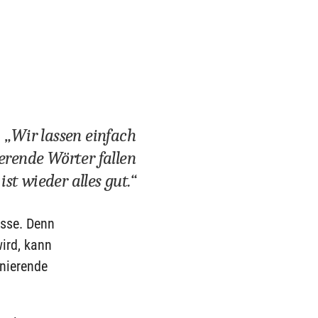
„Wir lassen einfach
erende Wörter fallen
st wieder alles gut.“
isse. Denn
wird, kann
inierende