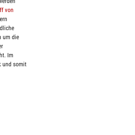
 werden
ff von
dern
dliche
h um die
er
ht. Im
ik und somit