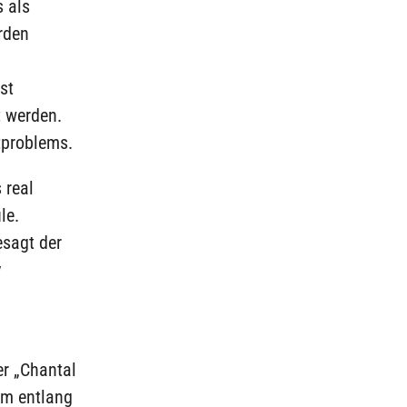
 als
rden
st
 werden.
tproblems.
 real
le.
esagt der
v
n
r „Chantal
em entlang