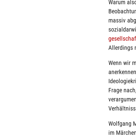
Warum also
Beobachtun
massiv abg
sozialdarwi
gesellschaf
Allerdings
Wenn wir ma
anerkennen, 
Ideologiekr
Frage nach,
verargument
Verhältniss
Wolfgang M.
im Märchenl