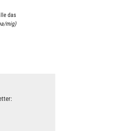
lle das
pa/mig)
tter: