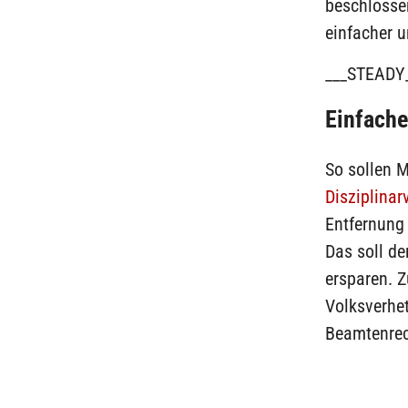
beschlosse
einfacher u
___STEADY
Einfache
So sollen 
Disziplinar
Entfernung
Das soll de
ersparen. 
Volksverhet
Beamtenrec