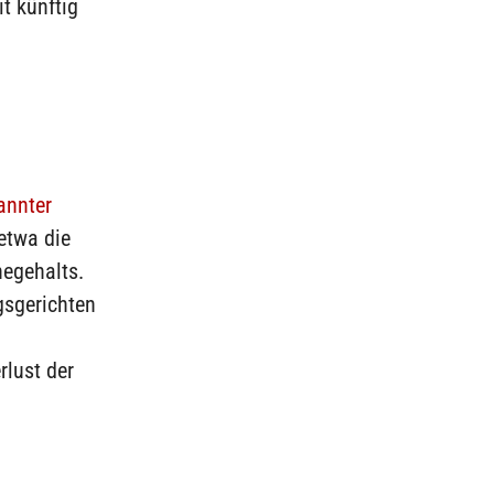
t künftig
annter
etwa die
hegehalts.
gsgerichten
rlust der