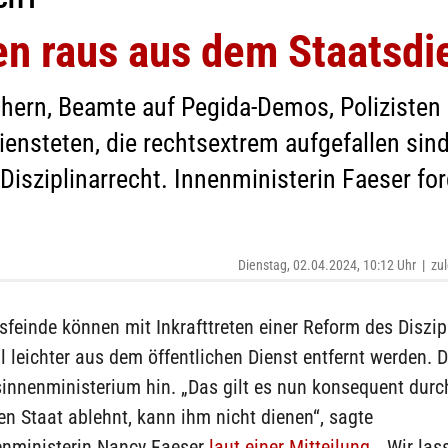
en raus aus dem Staatsdi
chern, Beamte auf Pegida-Demos, Polizisten
iensteten, die rechtsextrem aufgefallen sin
 Disziplinarrecht. Innenministerin Faeser fo
Dienstag, 02.04.2024, 10:12 Uhr
|
zul
feinde können mit Inkrafttreten einer Reform des Diszip
l leichter aus dem öffentlichen Dienst entfernt werden. 
innenministerium hin. „Das gilt es nun konsequent durc
n Staat ablehnt, kann ihm nicht dienen“, sagte
nministerin Nancy Faeser
laut einer Mitteilung
. „Wir las