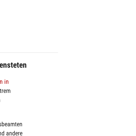
ensteten
n in
xtrem
h
esbeamten
und andere