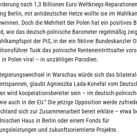
orderung nach 1,3 Billionen Euro Weltkriegs-Reparationen
ng Berlin, mit antideutscher Hetze wollte sie im Wahlka
winnen. Doch die Mehrheit der Polen hat ein positives B
d, wie das deutsch-polnische Barometer regelmäßig zeig
ahlkampfspot der PiS, in der ein fiktiver Bundeskanzler O
ionsführer Tusk das polnische Renteneintrittsalter vor
g in Polen viral – in unzähligen Parodien.
Regierungswechsel in Warschau würde sich das bilateral
 entspannen, glaubt Agnieszka Lada-Konefal vom Deutsc
Man wird kooperationsbereiter sein – im deutsch-polnisc
wie auch in der EU.“ Die jetzige Opposition werde zufried
chland sich zur Zusammenarbeit bereit erkläre – etwa 
lnischen Haus in Berlin oder einem Fonds für
ngsleistungen und zukunftsorientierte Projekte.