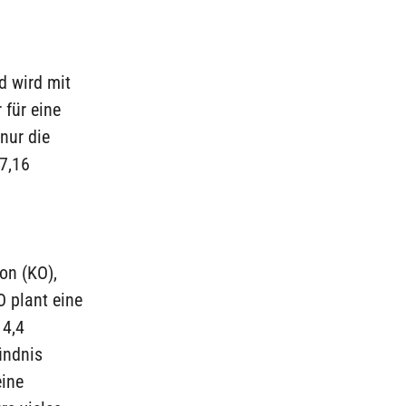
d wird mit
 für eine
nur die
 7,16
on (KO),
O plant eine
14,4
ündnis
ine