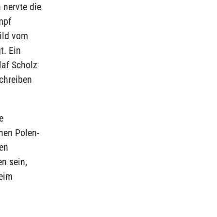
 nervte die
mpf
ild vom
t. Ein
laf Scholz
schreiben
e
hen Polen-
hen
en sein,
beim