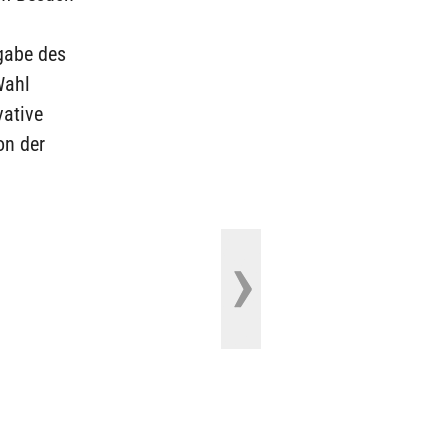
tgabe des
Wahl
ative
on der