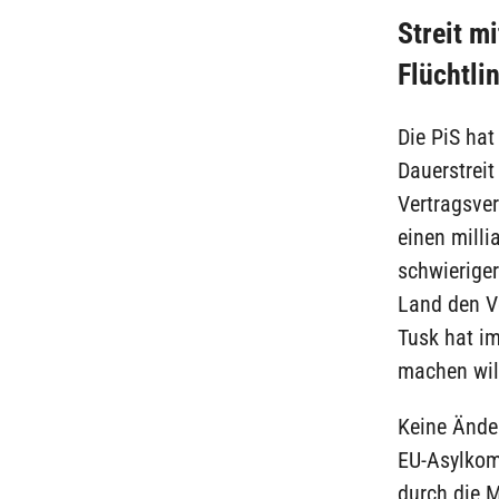
Streit m
Flüchtli
Die PiS ha
Dauerstrei
Vertragsver
einen milli
schwieriger
Land den Ve
Tusk hat i
machen will
Keine Ände
EU-Asylkom
durch die M