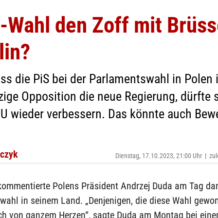
Wahl den Zoff mit Brüss
lin?
ass die PiS bei der Parlamentswahl in Polen
etzige Opposition die neue Regierung, dürfte
U wieder verbessern. Das könnte auch Bewe
fczyk
Dienstag, 17.10.2023, 21:00 Uhr
|
zul
 kommentierte Polens Präsident Andrzej Duda am Tag da
wahl in seinem Land. „Denjenigen, die diese Wahl gewo
 ich von ganzem Herzen“, sagte Duda am Montag bei ein