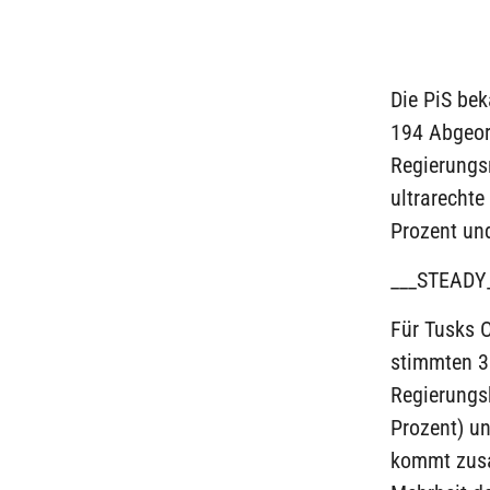
Die PiS be
194 Abgeord
Regierungsm
ultrarechte
Prozent und
___STEADY
Für Tusks O
stimmten 30
Regierungsk
Prozent) u
kommt zusa