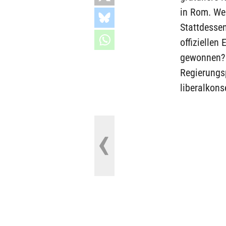
in Rom. Wer
Stattdessen
offiziellen
gewonnen? 
Regierungsp
liberalkons