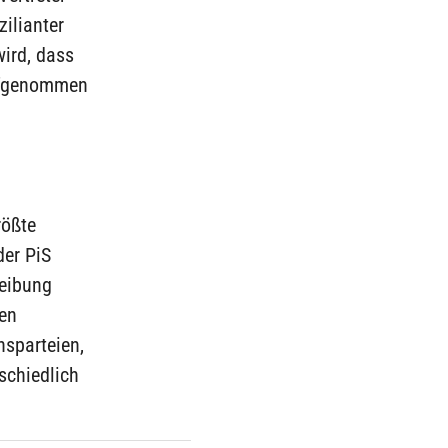
zilianter
wird, dass
aufgenommen
rößte
der PiS
reibung
en
nsparteien,
schiedlich