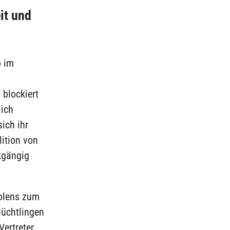
it und
b im
 blockiert
lich
sich ihr
lition von
kgängig
Polens zum
lüchtlingen
 Vertreter