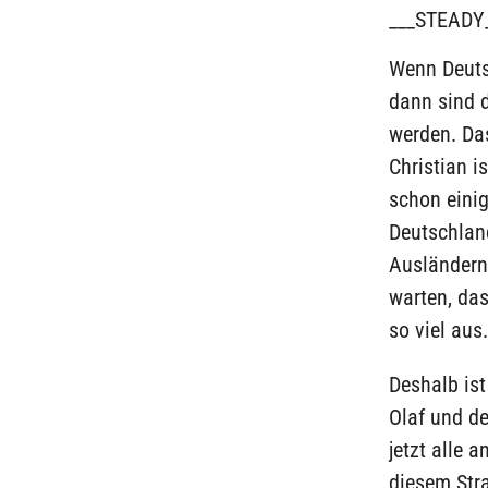
___STEADY
Wenn Deuts
dann sind 
werden. Da
Christian is
schon einig
Deutschland
Ausländern
warten, da
so viel aus.
Deshalb is
Olaf und de
jetzt alle 
diesem Str