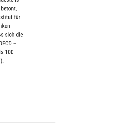
 betont,
stitut für
inken
s sich die
 OECD –
ls 100
).