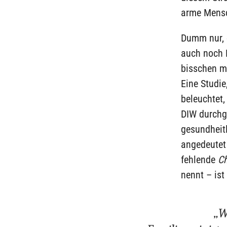
arme Mensch
Dumm nur, 
auch noch 
bisschen me
Eine Studie
beleuchtet,
DIW durchge
gesundheitl
angedeutet
fehlende
Ch
nennt – ist
„W