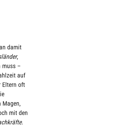
ian damit
länder
,
n muss –
hlzeit auf
Eltern oft
ie
n Magen,
och mit den
achkräfte
.