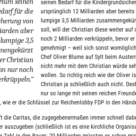
rium seinen
seinen Bedarf für die Kindergrundsiche
darf für die
ursprünglich 12 Milliarden aber bereits
cherung von
lumpige 3,5 Milliarden zusammengekür
soll, will der Christian diese weiter auf
liarden aber
noch 2 Milliarden verkrüppeln, bevor e
 lumpige 3,5
genehmigt – weil sich sonst womöglich
mengekürzt
Chef Oliver Blume auf Sylt beim Auster
der Christian
nicht mehr mit dem Christian würde se
ann nur noch
wollen. So richtig reich wie der Oliver is
erkrüppeln.“
Christian ja schließlich auch nicht. Des
nur so lange mit seinen reichen Freund
wie er die Schlüssel zur Reichenlobby FDP in den Hände
ft die Caritas, die zugegebenermaßen immer schnell dabe
r auszugeben (schließlich ist es eine kirchliche Organisa
e Zahl in den Raum: 20 Milliarden müssten es schon mi