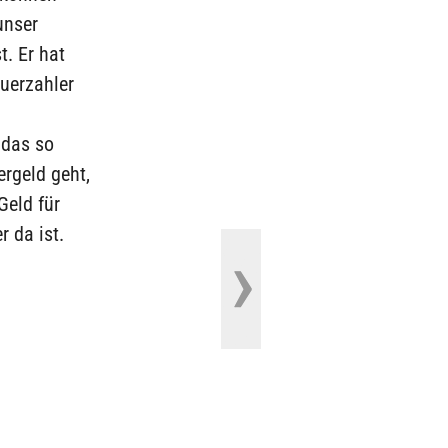
unser
t. Er hat
euerzahler
 das so
ergeld geht,
Geld für
r da ist.