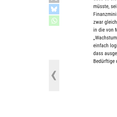
müsste, sei
Finanzminis
zwar gleich
in die von
„Wachstums
einfach log
dass ausgeg
Bedürftige 