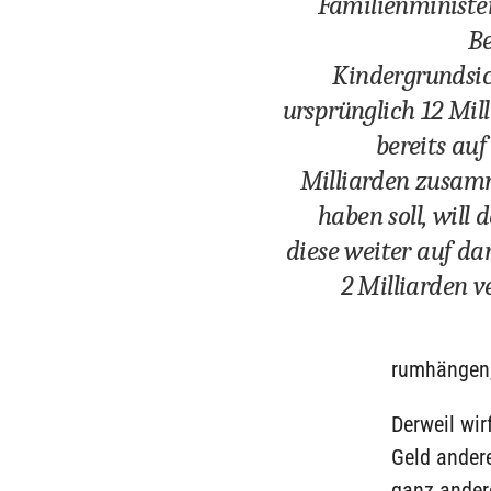
Familienministe
Be
Kindergrundsi
ursprünglich 12 Mil
bereits auf
Milliarden zusam
haben soll, will 
diese weiter auf d
2 Milliarden v
rumhängen, 
Derweil wir
Geld andere
ganz ander