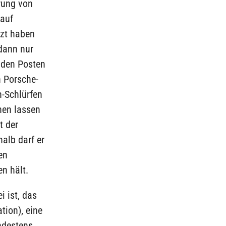
rung von
 auf
zt haben
 dann nur
r den Posten
 Porsche-
n-Schlürfen
hen lassen
t der
halb darf er
en
n hält.
i ist, das
tion), eine
ndestens