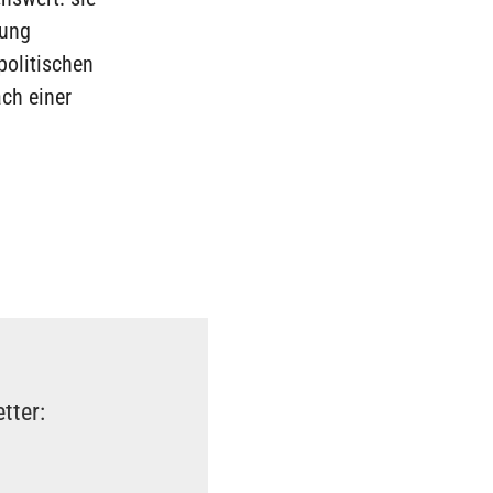
tung
politischen
ch einer
tter: