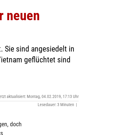
er neuen
Sie sind angesiedelt in
Vietnam geflüchtet sind
etzt aktualisiert: Montag, 04.02.2019, 17:13 Uhr
Lesedauer: 3 Minuten |
egen, doch
rs