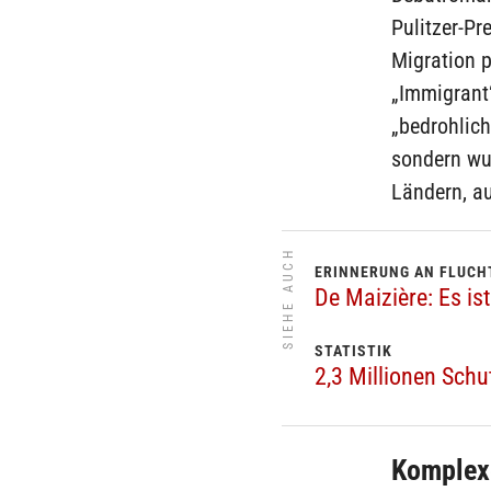
Pulitzer-Pr
Migration p
„Immigrant“
„bedrohlich
sondern wur
Ländern, a
SIEHE AUCH
ERINNERUNG AN FLUCH
De Maizière: Es i
STATISTIK
2,3 Millionen Sc
Komplex