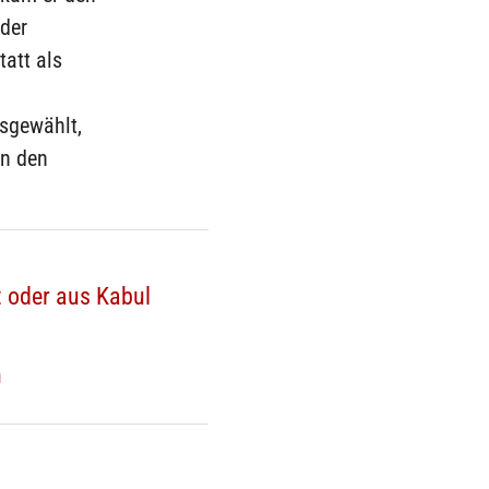
 der
tatt als
usgewählt,
in den
t oder aus Kabul
n