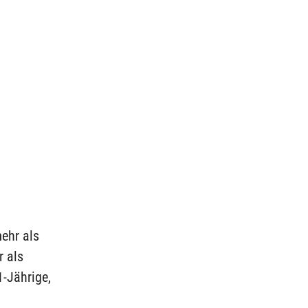
ehr als
r als
1-Jährige,