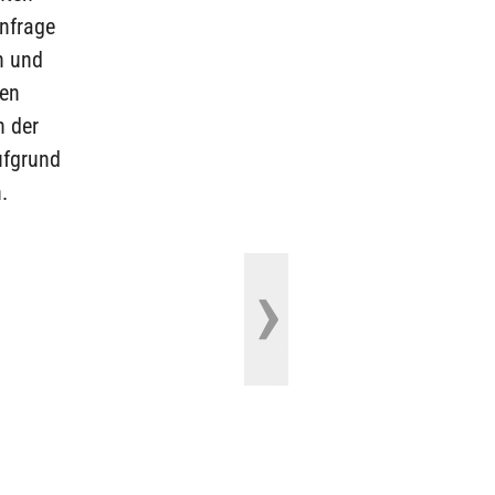
nfrage
n und
uen
n der
ufgrund
.