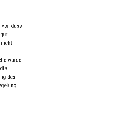
 vor, dass
 gut
 nicht
iche wurde
 die
ung des
egelung