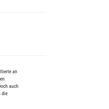
lierte an
zen
 Doch auch
 die