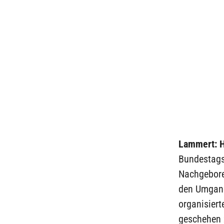
Lammert: H
Bundestags
Nachgeboren
den Umgang 
organisiert
geschehen 