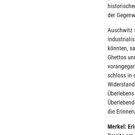
historisch
der Gegenwa
Auschwitz s
industrial
könnten, s
Ghettos und
vorangegang
schloss in 
Widerstand
Überlebens 
Überlebend
die Erinner
Merkel: Er