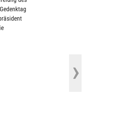
-Gedenktag
präsident
ie