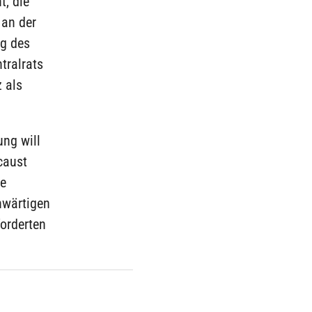
, die
 an der
ng des
tralrats
 als
ung will
caust
ie
nwärtigen
orderten