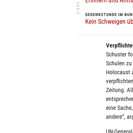
SIEHE AUCH
Erinnern und Ant
GEDENKSTUNDE IM BU
Kein Schweigen ü
Verpflicht
Schuster f
Schulen zu 
Holocaust 
verpflicht
Zeitung. Al
entsprechen
eine Sache,
andere“, ar
UN-General