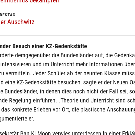
isemitismus bekämpfen
NDESTAG
ber Auschwitz
ender Besuch einer KZ-Gedenkstätte
orderte demgegenüber die Bundesländer auf, die Gedenkar
intensivieren und im Unterricht mehr Informationen übe
zu vermitteln. Jeder Schüler ab der neunten Klasse müss
end eine KZ-Gedenkstätte besuchen, sagte er der Neuen O
le Bundesländer, in denen dies noch nicht der Fall sei, so
de Regelung einführen. „Theorie und Unterricht sind sch
 das konkrete Erleben vor Ort, die plastische Anschauun
gumentierte er.
sekretär Ban Ki Moon verwies unterdessen in einer Erklä