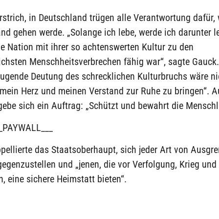
strich, in Deutschland trügen alle Verantwortung dafür,
d gehen werde. „Solange ich lebe, werde ich darunter l
e Nation mit ihrer so achtenswerten Kultur zu den
ichsten Menschheitsverbrechen fähig war“, sagte Gauck.
eugende Deutung des schrecklichen Kulturbruchs wäre ni
„mein Herz und meinen Verstand zur Ruhe zu bringen“. 
gebe sich ein Auftrag: „Schützt und bewahrt die Menschli
_PAYWALL___
pellierte das Staatsoberhaupt, sich jeder Art von Ausg
egenzustellen und „jenen, die vor Verfolgung, Krieg und 
n, eine sichere Heimstatt bieten“.