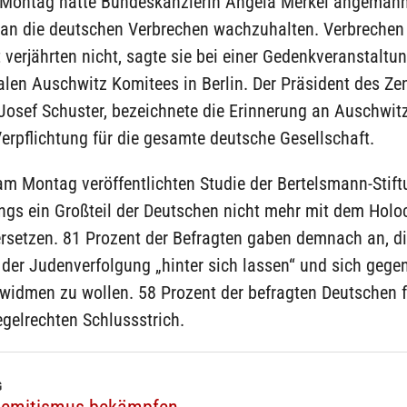
 Montag hatte Bundeskanzlerin Angela Merkel angemahnt
 an die deutschen Verbrechen wachzuhalten. Verbrechen
verjährten nicht, sagte sie bei einer Gedenkveranstaltu
alen Auschwitz Komitees in Berlin. Der Präsident des Zen
Josef Schuster, bezeichnete die Erinnerung an Auschwitz
erpflichtung für die gesamte deutsche Gesellschaft.
am Montag veröffentlichten Studie der Bertelsmann-Stift
ings ein Großteil der Deutschen nicht mehr mit dem Holo
rsetzen. 81 Prozent der Befragten gaben demnach an, d
der Judenverfolgung „hinter sich lassen“ und sich gege
widmen zu wollen. 58 Prozent der befragten Deutschen f
egelrechten Schlussstrich.
G