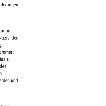
rderungen
 antun
Nazis, den
g
 Lammert
Nazis
 des
h
erden und