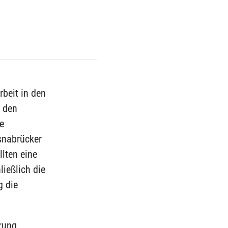
beit in den
r den
e
snabrücker
llten eine
ließlich die
g die
rung