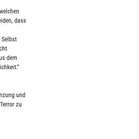
 welchen
eiden, dass
 Selbst
cht
Aus dem
chkeit.“
renzung und
Terror zu