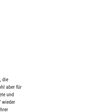
 die
hl aber für
ete und
“ wieder
hrer