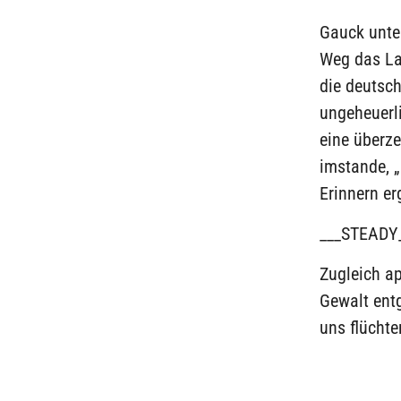
Gauck unter
Weg das Lan
die deutsch
ungeheuerl
eine überz
imstande, 
Erinnern er
___STEADY
Zugleich ap
Gewalt entg
uns flüchte