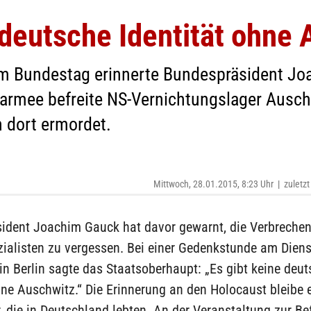
 deutsche Identität ohne
im Bundestag erinnerte Bundespräsident Jo
armee befreite NS-Vernichtungslager Auschw
 dort ermordet.
Mittwoch, 28.01.2015, 8:23 Uhr
|
zuletzt
ident Joachim Gauck hat davor gewarnt, die Verbrechen
zialisten zu vergessen. Bei einer Gedenkstunde am Dien
n Berlin sagte das Staatsoberhaupt: „Es gibt keine deu
hne Auschwitz.“ Die Erinnerung an den Holocaust bleibe 
r, die in Deutschland lebten. An der Veranstaltung zur Be