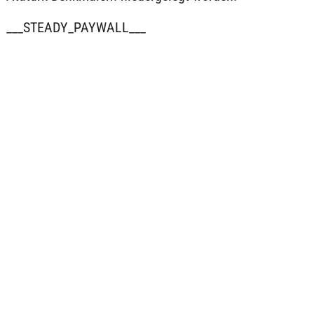
___STEADY_PAYWALL___