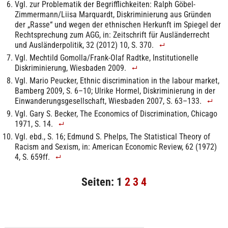
Vgl. zur Problematik der Begrifflichkeiten: Ralph Göbel-
Zimmermann/Liisa Marquardt, Diskriminierung aus Gründen
der „Rasse“ und wegen der ethnischen Herkunft im Spiegel der
Rechtsprechung zum AGG, in: Zeitschrift für Ausländerrecht
und Ausländerpolitik, 32 (2012) 10, S. 370.
Vgl. Mechtild Gomolla/Frank-Olaf Radtke, Institutionelle
Diskriminierung, Wiesbaden 2009.
Vgl. Mario Peucker, Ethnic discrimination in the labour market,
Bamberg 2009, S. 6–10; Ulrike Hormel, Diskriminierung in der
Einwanderungsgesellschaft, Wiesbaden 2007, S. 63–133.
Vgl. Gary S. Becker, The Economics of Discrimination, Chicago
1971, S. 14.
Vgl. ebd., S. 16; Edmund S. Phelps, The Statistical Theory of
Racism and Sexism, in: American Economic Review, 62 (1972)
4, S. 659ff.
Seiten:
1
2
3
4