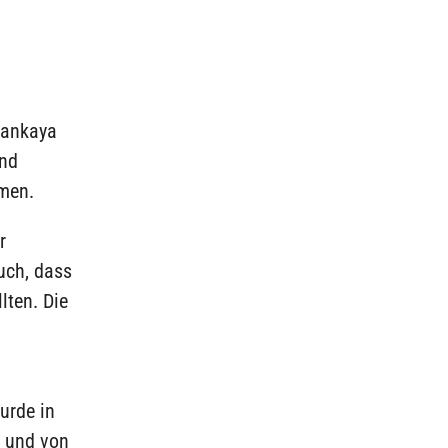
Çankaya
und
mmen.
r
uch, dass
lten. Die
urde in
A und von