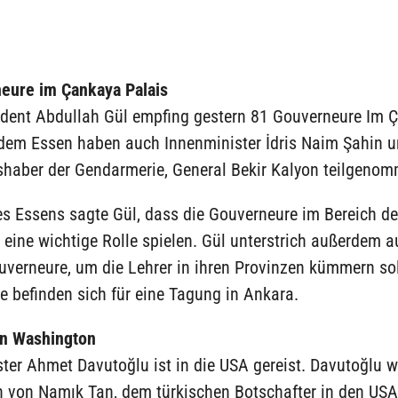
eure im Çankaya Palais
ident Abdullah Gül empfing gestern 81 Gouverneure Im 
 dem Essen haben auch Innenminister İdris Naim Şahin 
shaber der Gendarmerie, General Bekir Kalyon teilgeno
s Essens sagte Gül, dass die Gouverneure im Bereich de
eine wichtige Rolle spielen. Gül unterstrich außerdem a
uverneure, um die Lehrer in ihren Provinzen kümmern sol
 befinden sich für eine Tagung in Ankara.
in Washington
er Ahmet Davutoğlu ist in die USA gereist. Davutoğlu w
 von Namık Tan, dem türkischen Botschafter in den US