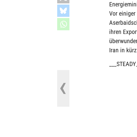
Energiemini
Vor einiger
Aserbaidsc
ihren Expor
überwunden
Iran in kü
___STEADY