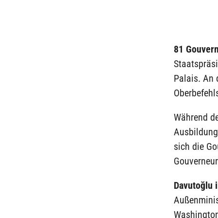
81 Gouvern
Staatspräs
Palais. An
Oberbefehl
Während de
Ausbildung 
sich die Go
Gouverneure
Davutoğlu 
Außenminist
Washington