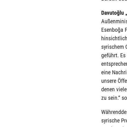
Davutoğlu „
Außenminis
Esenboğa F
hinsichtlic
syrischem G
geführt. Es
entspreche
eine Nachri
unsere Öffen
denen viele
zu sein.“ s
Währenddes
syrische P