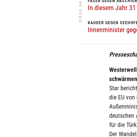
SIEHE AUCH
FASER GEGEN ABSCHIE
In diesem Jahr 31
KAUDER GEGEN SEEHOF
Innenminister geg
Pressescha
Westerwell
schwärmen
Star berich
die EU von
Außenminist
deutschen 
für die Türk
Der Wandel 