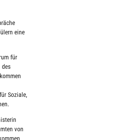
präche
ülern eine
rum für
n des
enkommen
ür Soziale,
hen.
isterin
eamten von
nkommen.