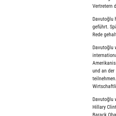
Vertretern 
Davutoğlu 
geführt. Sp
Rede gehal
Davutoğlu 
internation
Amerikanis
und an der
teilnehmen.
Wirtschaftl
Davutoğlu 
Hillary Cl
Barack Oba