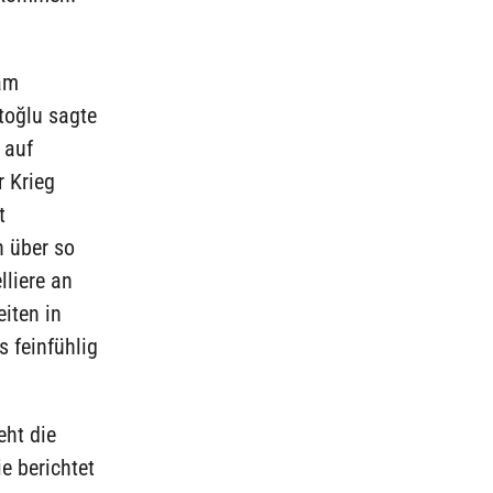
am
toğlu sagte
 auf
r Krieg
t
n über so
lliere an
eiten in
 feinfühlig
eht die
e berichtet