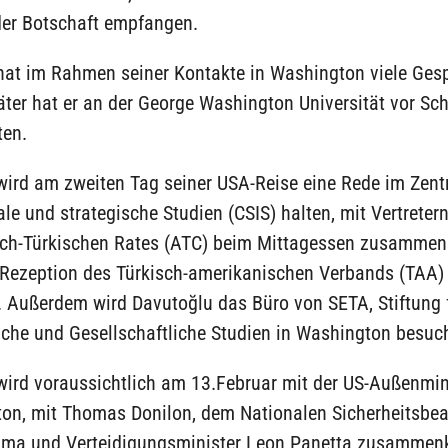
der Botschaft empfangen.
hat im Rahmen seiner Kontakte in Washington viele Ges
äter hat er an der George Washington Universität vor Sch
ten.
wird am zweiten Tag seiner USA-Reise eine Rede im Zent
ale und strategische Studien (CSIS) halten, mit Vertreter
ch-Türkischen Rates (ATC) beim Mittagessen zusamm
 Rezeption des Türkisch-amerikanischen Verbands (TAA)
 Außerdem wird Davutoğlu das Büro von SETA, Stiftung f
iche und Gesellschaftliche Studien in Washington besuc
wird voraussichtlich am 13.Februar mit der US-Außenmin
inton, mit Thomas Donilon, dem Nationalen Sicherheitsb
ma und Verteidigungsminister Leon Panetta zusamme