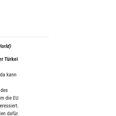
orld)
r Türkei
 da kann
 des
em die EU
eressiert.
ien dafür.