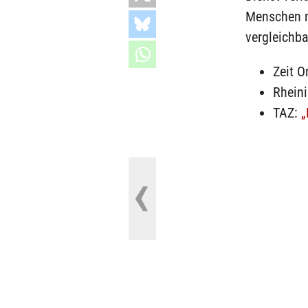
Menschen m
vergleichba
Zeit O
Rhein
TAZ:
„