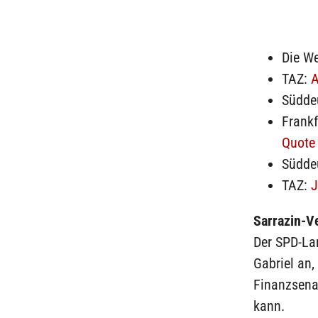
Die We
TAZ:
A
Südde
Frank
Quote
Südde
TAZ:
J
Sarrazin-V
Der SPD-La
Gabriel an
Finanzsena
kann.