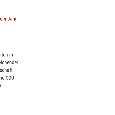
nem Jahr
nten in
eichender
schaft
che CDU-
n.