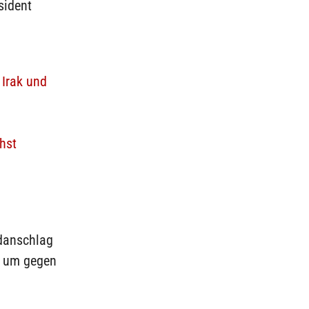
sident
 Irak und
hst
rdanschlag
, um gegen