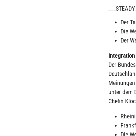
___STEADY
Der T
Die We
Der W
Integration
Der Bundes
Deutschlan
Meinungen s
unter dem 
Chefin Klöc
Rhein
Frankf
Die We