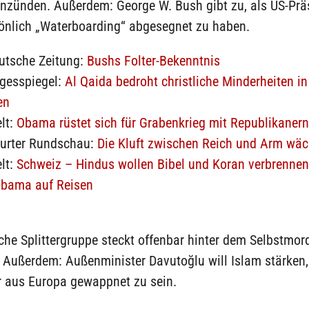
anzünden. Außerdem: George W. Bush gibt zu, als US-Prä
önlich „Waterboarding“ abgesegnet zu haben.
utsche Zeitung:
Bushs Folter-Bekenntnis
agesspiegel:
Al Qaida bedroht christliche Minderheiten in
en
lt:
Obama rüstet sich für Grabenkrieg mit Republikanern
furter Rundschau:
Die Kluft zwischen Reich und Arm wäc
lt:
Schweiz – Hindus wollen Bibel und Koran verbrennen
bama auf Reisen
che Splittergruppe steckt offenbar hinter dem Selbstmo
l. Außerdem: Außenminister Davutoğlu will Islam stärken
 aus Europa gewappnet zu sein.