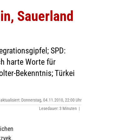
in, Sauerland
grationsgipfel; SPD:
ch harte Worte für
lter-Bekenntnis; Türkei
 aktualisiert: Donnerstag, 04.11.2010, 22:00 Uhr
Lesedauer: 3 Minuten |
lichen
zyek,