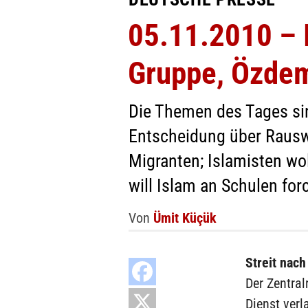
05.11.2010 – I
Gruppe, Özdem
Die Themen des Tages sin
Entscheidung über Rauswur
Migranten; Islamisten wo
will Islam an Schulen for
Von
Ümit Küçük
Streit nach
Der Zentral
Dienst verl