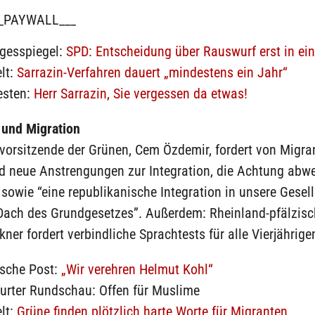
_PAYWALL___
agesspiegel:
SPD: Entscheidung über Rauswurf erst in ei
lt:
Sarrazin-Verfahren dauert „mindestens ein Jahr“
esten:
Herr Sarrazin, Sie vergessen da etwas!
 und Migration
vorsitzende der Grünen, Cem Özdemir, fordert von Migra
d neue Anstrengungen zur Integration, die Achtung abw
owie “eine republikanische Integration in unsere Gesell
Dach des Grundgesetzes”. Außerdem: Rheinland-pfälzis
kner fordert verbindliche Sprachtests für alle Vierjährige
ische Post:
„Wir verehren Helmut Kohl“
urter Rundschau: Offen für Muslime
lt:
Grüne finden plötzlich harte Worte für Migranten