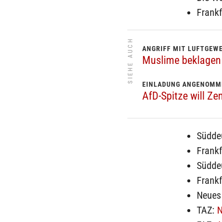
Frank
SIEHE AUCH
ANGRIFF MIT LUFTGEW
Muslime beklagen
EINLADUNG ANGENOMM
AfD-Spitze will Ze
Südde
Frank
Südde
Frank
Neues
TAZ:
N