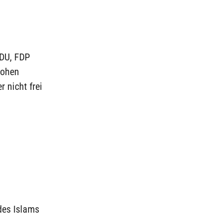
CDU, FDP
rohen
 nicht frei
des Islams