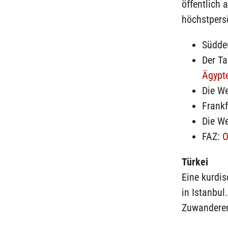
öffentlich 
höchstpers
Südde
Der T
Ägypt
Die We
Frank
Die We
FAZ:
O
Türkei
Eine kurdis
in Istanbu
Zuwanderer