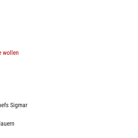
e wollen
hefs Sigmar
dauern