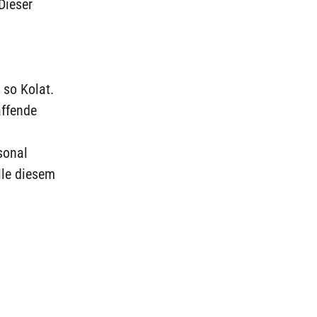
Dieser
 so Kolat.
affende
sonal
lle diesem