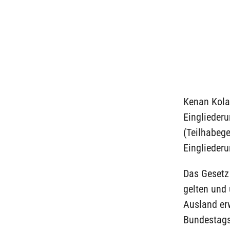
Kenan Kola
Einglieder
(Teilhabege
Einglieder
Das Gesetz
gelten und 
Ausland er
Bundestags