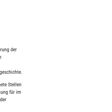
erung der
e
geschichte.
ete Stellen
nung für im
 der