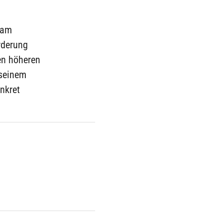
eam
rderung
nen höheren
 seinem
onkret