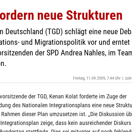
ordern neue Strukturen
n Deutschland (TGD) schlägt eine neue Deba
pations- und Migrationspolitik vor und ernte
vorsitzenden der SPD Andrea Nahles, im Tea
on.
Freitag, 11.09.2009, 7:44 Uhr
|
zule
orsitzende der TGD, Kenan Kolat forderte im Zuge der
ung des Nationalen Integrationsplans eine neue Struktu
 Rahmen dieser Plan umzusetzen ist. „Die Diskussion üb
Integrationsplan zeige, dass kein ausreichender Diskur
undestag stattfinde. Dies sei mitunter auf noch fehlend