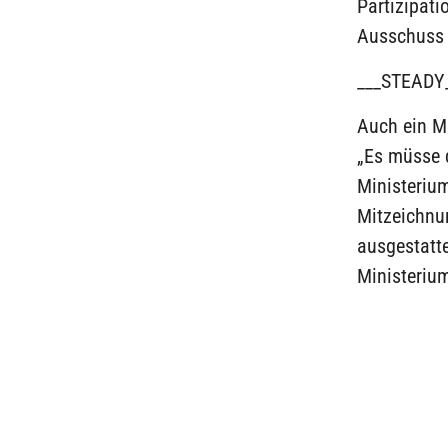
Partizipati
Ausschuss 
___STEADY
Auch ein Mi
„Es müsse 
Ministeriu
Mitzeichnu
ausgestatte
Ministeriu