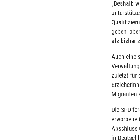
„Deshalb wo
unterstütze
Qualifizie
geben, abe
als bisher 
Auch eine s
Verwaltung 
zuletzt für
Erzieherinn
Migranten a
Die SPD fo
erworbene 
Abschluss 
in Deutschl