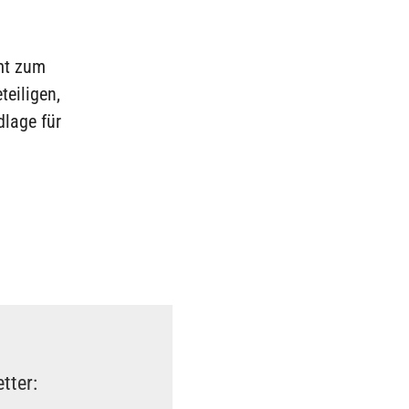
mmt zum
teiligen,
dlage für
tter: