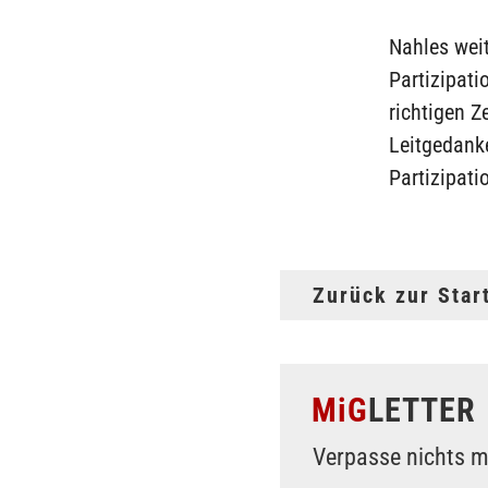
Nahles weit
Partizipati
richtigen Z
Leitgedanke
Partizipati
Zurück zur Star
MiG
LETTER
Verpasse nichts m