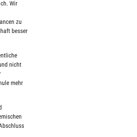
ich. Wir
hancen zu
haft besser
ntliche
und nicht
r
chule mehr
d
demischen
 Abschluss