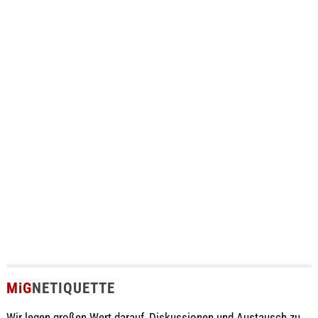
MiG
NETIQUETTE
Wir legen großen Wert darauf, Diskussionen und Austausch zu