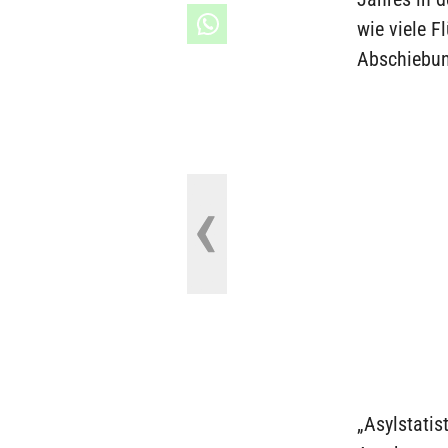
wie viele F
Abschiebun
„Asylstatis