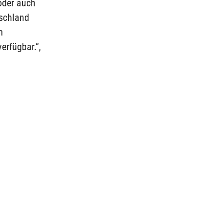
oder auch
tschland
m
erfügbar.“,