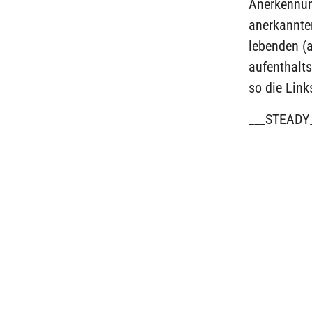
Anerkennun
anerkannten
lebenden (
aufenthalts
so die Link
___STEADY