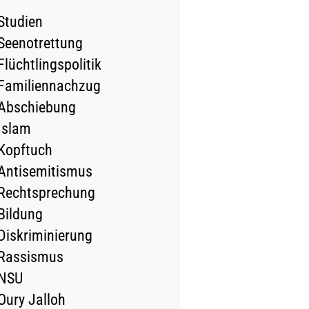
Studien
Seenotrettung
Flüchtlingspolitik
Familiennachzug
Abschiebung
Islam
Kopftuch
Antisemitismus
Rechtsprechung
Bildung
Diskriminierung
Rassismus
NSU
Oury Jalloh