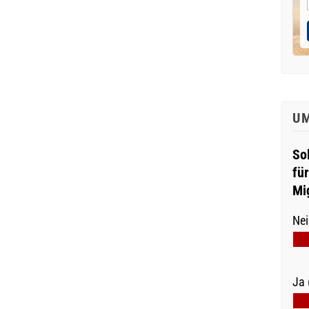
U
So
fü
Mi
Nei
Ja 