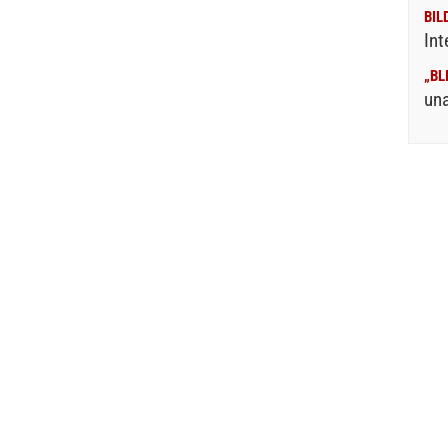
BIL
Int
„BL
un