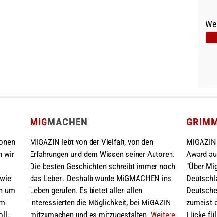
Wei
MiG
MACHEN
GRIM
ionen
MiGAZIN lebt von der Vielfalt, von den
MiGAZIN 
n wir
Erfahrungen und dem Wissen seiner Autoren.
Award au
Die besten Geschichten schreibt immer noch
"Über Mig
 wie
das Leben. Deshalb wurde MiGMACHEN ins
Deutschla
en um
Leben gerufen. Es bietet allen allen
Deutschen
im
Interessierten die Möglichkeit, bei MiGAZIN
zumeist d
ll.
mitzumachen und es mitzugestalten.
Weitere
Lücke fül