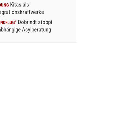
Kitas als
DUNG
egrationskraftwerke
Dobrindt stoppt
INDFLUG“
abhängige Asylberatung