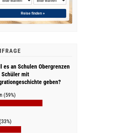
Reise finden »
MFRAGE
ll es an Schulen Obergrenzen
r Schüler mit
grationgeschichte geben?
n (59%)
(33%)