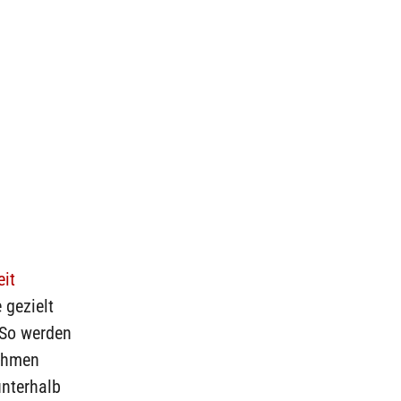
eit
 gezielt
 So werden
nahmen
unterhalb