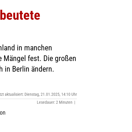
ebeutete
chland in manchen
e Mängel fest. Die großen
h in Berlin ändern.
tzt aktualisiert: Dienstag, 21.01.2025, 14:10 Uhr
Lesedauer: 2 Minuten |
von