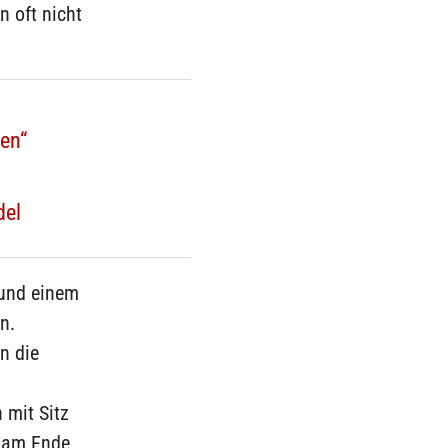
 oft nicht
en“
del
 und einem
n.
n die
 mit Sitz
e am Ende