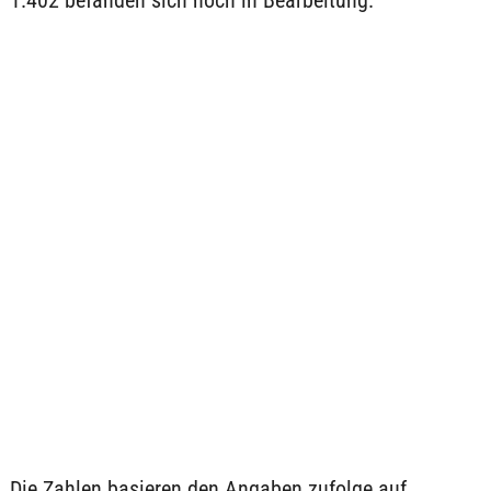
1.402 befänden sich noch in Bearbeitung.
Die Zahlen basieren den Angaben zufolge auf