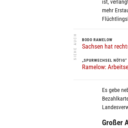
ist, verlan
mehr Ersta
Flüchtling
SIEHE AUCH
BODO RAMELOW
Sachsen hat recht
„SPURWECHSEL NÖTIG“
Ramelow: Arbeitse
Es gebe neb
Bezahlkarte
Landesverw
Großer 