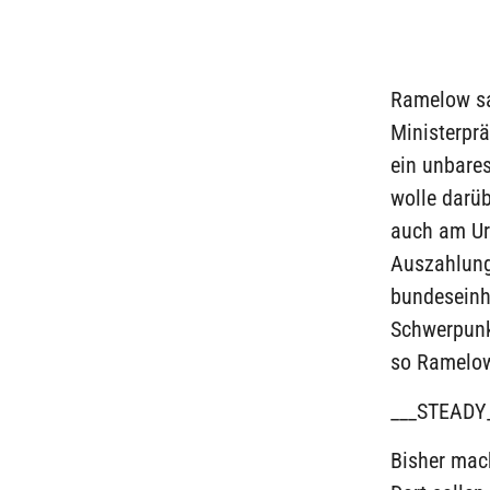
Ramelow sa
Ministerpr
ein unbare
wolle darüb
auch am Urt
Auszahlung
bundeseinhe
Schwerpunkt
so Ramelo
___STEADY
Bisher mach