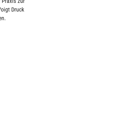
 Praxis zur
oigt Druck
en.