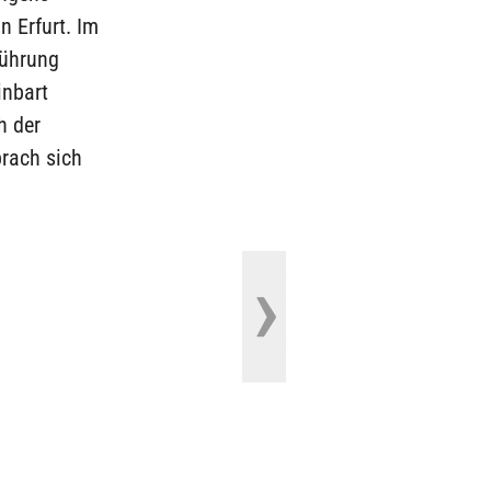
 Erfurt. Im
führung
inbart
h der
rach sich