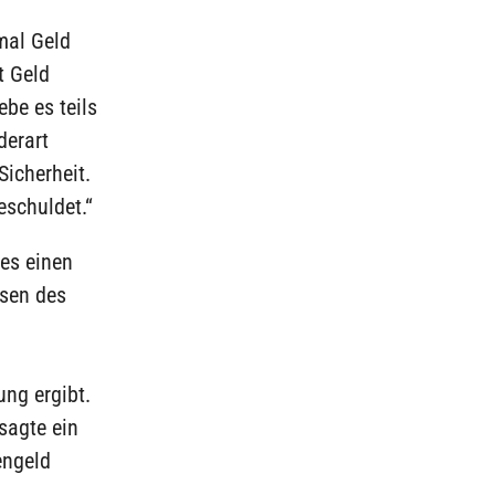
mal Geld
t Geld
be es teils
derart
icherheit.
eschuldet.“
es einen
ssen des
ng ergibt.
sagte ein
engeld