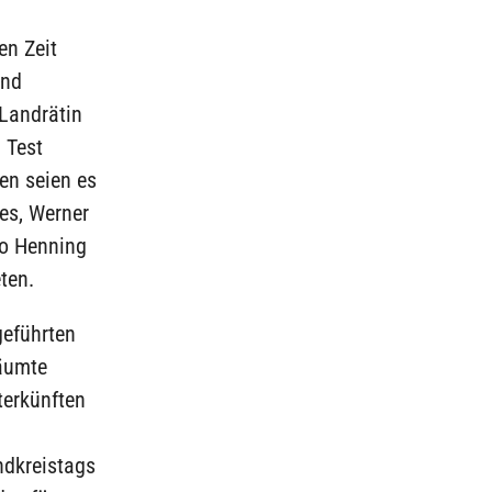
en Zeit
und
 Landrätin
 Test
en seien es
ses, Werner
so Henning
ten.
geführten
räumte
terkünften
ndkreistags