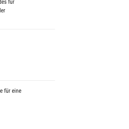
des für
der
e für eine