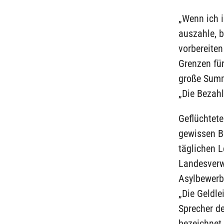
„Wenn ich i
auszahle, 
vorbereite
Grenzen für
große Summ
„Die Bezahl
Geflüchtet
gewissen Be
täglichen 
Landesverw
Asylbewerb
„Die Geldle
Sprecher de
bezeichnet