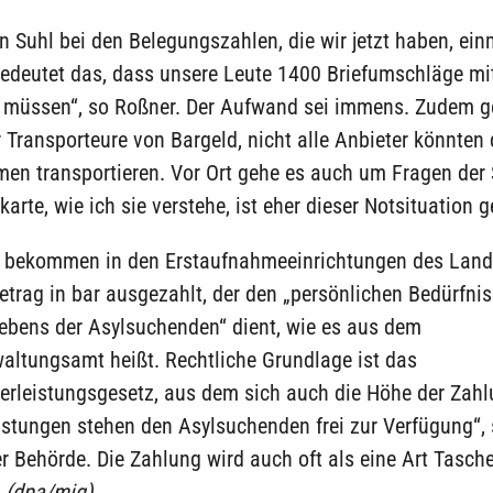
n Suhl bei den Belegungszahlen, die wir jetzt haben, ein
bedeutet das, dass unsere Leute 1400 Briefumschläge mi
n müssen“, so Roßner. Der Aufwand sei immens. Zudem ge
 Transporteure von Bargeld, nicht alle Anbieter könnten 
en transportieren. Vor Ort gehe es auch um Fragen der S
karte, wie ich sie verstehe, ist eher dieser Notsituation g
e bekommen in den Erstaufnahmeeinrichtungen des Land
trag in bar ausgezahlt, der den „persönlichen Bedürfni
Lebens der Asylsuchenden“ dient, wie es aus dem
altungsamt heißt. Rechtliche Grundlage ist das
erleistungsgesetz, aus dem sich auch die Höhe der Zahlu
istungen stehen den Asylsuchenden frei zur Verfügung“, 
r Behörde. Die Zahlung wird auch oft als eine Art Tasch
.
(dpa/mig)