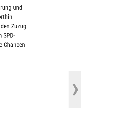
erung und
rthin
l den Zuzug
em SPD-
ne Chancen