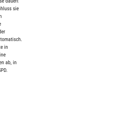
se dauert
hluss sie
n
e
der
ptomatisch.
e in
ine
n ab, in
SPD.