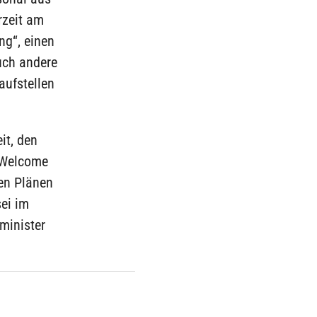
rzeit am
ng“, einen
uch andere
aufstellen
it, den
„Welcome
en Plänen
sei im
minister