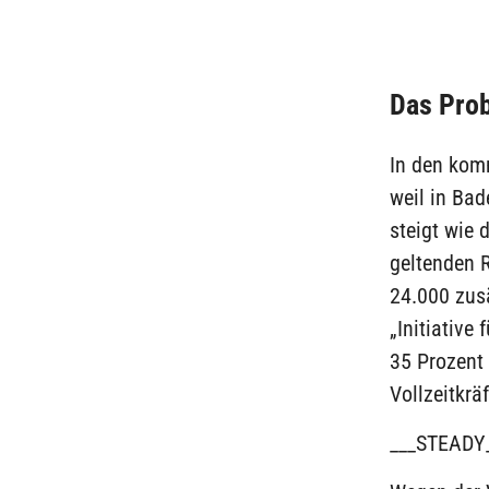
Das Pro
In den kom
weil in Ba
steigt wie
geltenden 
24.000 zusä
„Initiative
35 Prozent 
Vollzeitkrä
___STEADY