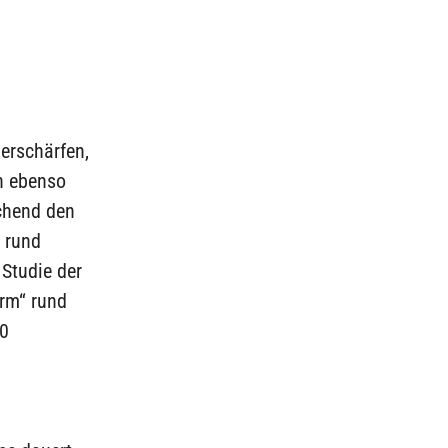
erschärfen,
n ebenso
echend den
 rund
 Studie der
orm“ rund
00