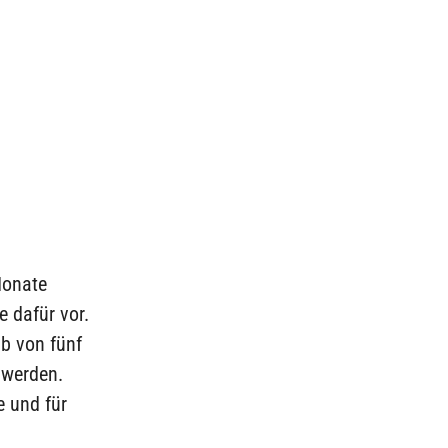
Monate
e dafür vor.
lb von fünf
 werden.
e und für