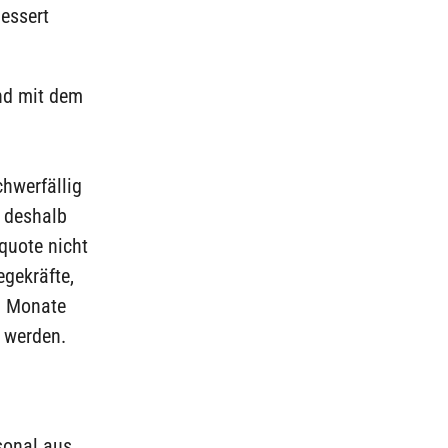
essert
nd mit dem
hwerfällig
s deshalb
quote nicht
egekräfte,
18 Monate
t werden.
sonal aus