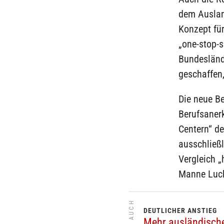
dem Ausland
Konzept für
„one-stop-s
Bundesländ
geschaffen
Die neue Be
Berufsaner
Centern“ d
ausschließl
Vergleich „
Manne Luch
SIEHE AUCH
DEUTLICHER ANSTIEG
Mehr ausländische