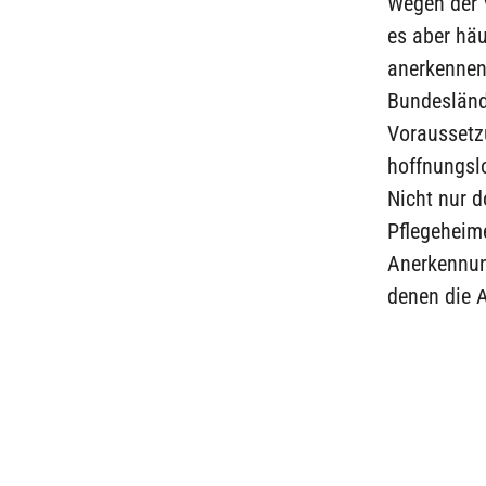
Wegen der V
es aber häu
anerkennen 
Bundeslände
Voraussetz
hoffnungsl
Nicht nur d
Pflegeheime
Anerkennung
denen die A