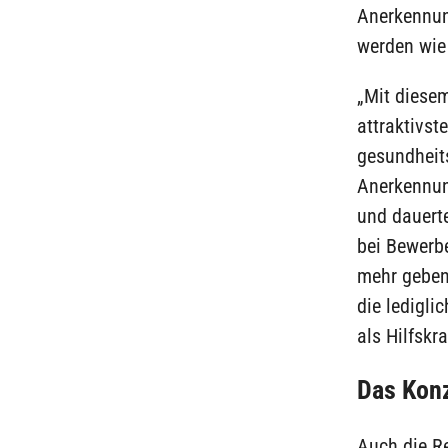
Anerkennung
werden wie
„Mit diese
attraktivs
gesundheits
Anerkennun
und dauerte
bei Bewerb
mehr geben.
die ledigli
als Hilfskr
Das Konz
Auch die R