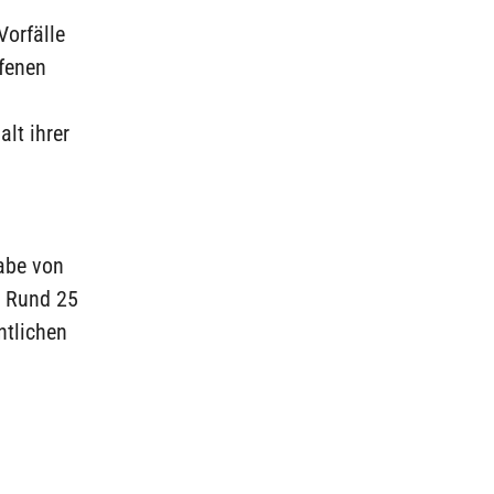
orfälle
ffenen
lt ihrer
abe von
. Rund 25
ntlichen