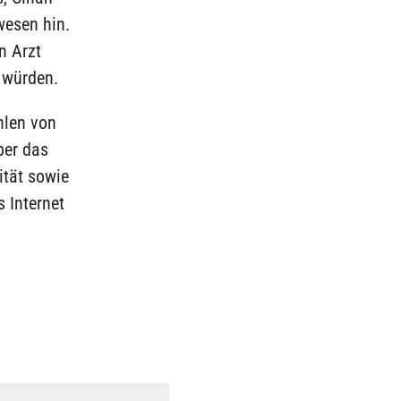
wesen hin.
n Arzt
 würden.
hlen von
ber das
ität sowie
s Internet