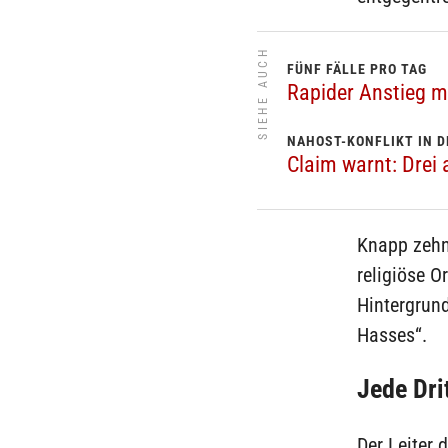
SIEHE AUCH
FÜNF FÄLLE PRO TAG
Rapider Anstieg m
NAHOST-KONFLIKT IN 
Claim warnt: Drei 
Knapp zehn 
religiöse O
Hintergrund
Hasses“.
Jede Dri
Der Leiter