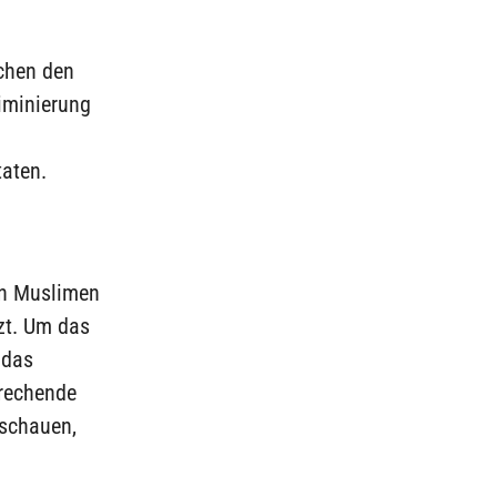
chen den
riminierung
aten.
on Muslimen
zt. Um das
 das
prechende
nschauen,