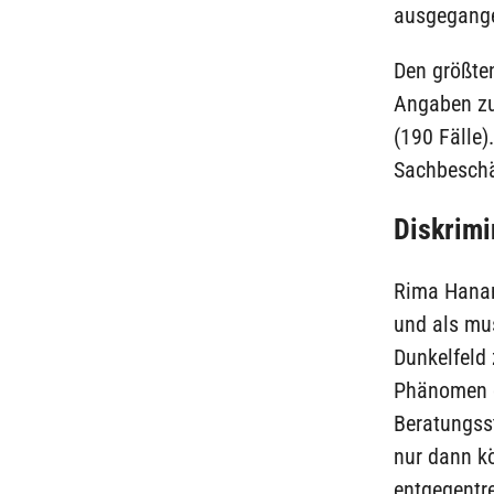
ausgegangen
Den größte
Angaben zuf
(190 Fälle)
Sachbeschä
Diskrimi
Rima Hanan
und als mu
Dunkelfeld 
Phänomen g
Beratungsst
nur dann k
entgegentr