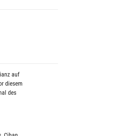
ianz auf
vor diesem
nal des
s, Cihan