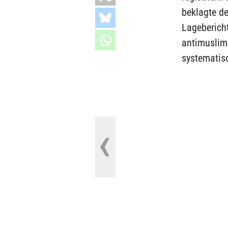
beklagte d
Lagebericht
antimuslim
systematis