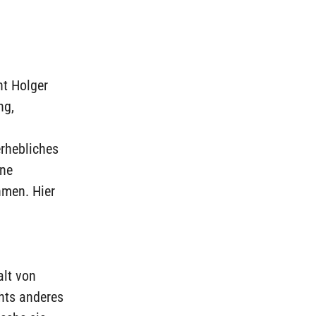
nt Holger
ng,
erhebliches
ine
hmen. Hier
alt von
hts anderes