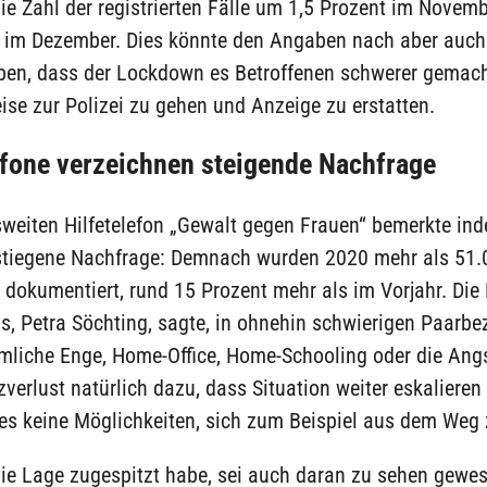
ie Zahl der registrierten Fälle um 1,5 Prozent im Novem
t im Dezember. Dies könnte den Angaben nach aber auch
ben, dass der Lockdown es Betroffenen schwerer gemach
ise zur Polizei zu gehen und Anzeige zu erstatten.
efone verzeichnen steigende Nachfrage
weiten Hilfetelefon „Gewalt gegen Frauen“ bemerkte ind
stiegene Nachfrage: Demnach wurden 2020 mehr als 51.
dokumentiert, rund 15 Prozent mehr als im Vorjahr. Die 
ns, Petra Söchting, sagte, in ohnehin schwierigen Paarb
umliche Enge, Home-Office, Home-Schooling oder die Angs
zverlust natürlich dazu, dass Situation weiter eskalieren
es keine Möglichkeiten, sich zum Beispiel aus dem Weg 
die Lage zugespitzt habe, sei auch daran zu sehen gewe