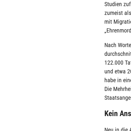
Studien zu
zumeist als
mit Migrat
„Ehrenmord“
Nach Worte
durchschni
122.000 Ta
und etwa 20
habe in ei
Die Mehrhe
Staatsange
Kein Ans
Neu in die