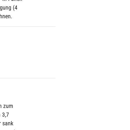
igung (4
chnen.
ch zum
 3,7
r sank