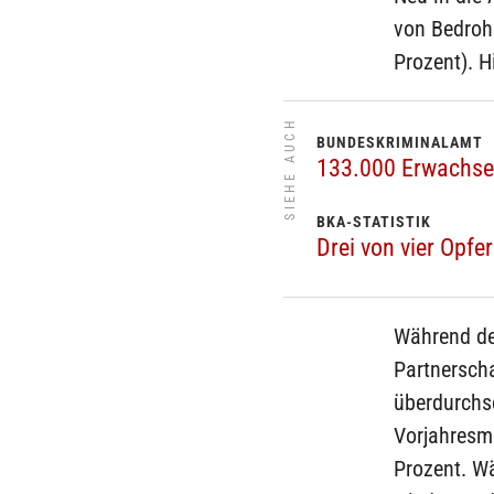
von Bedrohu
Prozent). H
SIEHE AUCH
BUNDESKRIMINALAMT
133.000 Erwachse
BKA-STATISTIK
Drei von vier Opfe
Während de
Partnerscha
überdurchsc
Vorjahresm
Prozent. W