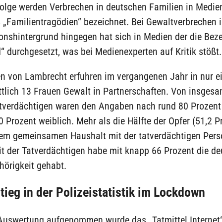
folge werden Verbrechen in deutschen Familien in Medie
 „Familientragödien“ bezeichnet. Bei Gewaltverbrechen 
ionshintergrund hingegen hat sich in Medien der die Bez
 durchgesetzt, was bei Medienexperten auf Kritik stößt.
n von Lambrecht erfuhren im vergangenen Jahr in nur e
ttlich 13 Frauen Gewalt in Partnerschaften. Von insgesa
tverdächtigen waren den Angaben nach rund 80 Prozent
 Prozent weiblich. Mehr als die Hälfte der Opfer (51,2 P
nem gemeinsamen Haushalt mit der tatverdächtigen Pers
it der Tatverdächtigen habe mit knapp 66 Prozent die d
hörigkeit gehabt.
tieg in der Polizeistatistik im Lockdown
 Auswertung aufgenommen wurde das „Tatmittel Internet“