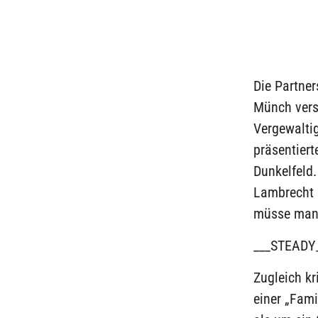
Die Partne
Münch vers
Vergewaltig
präsentiert
Dunkelfeld.
Lambrecht (
müsse man 
___STEADY
Zugleich kr
einer „Fam