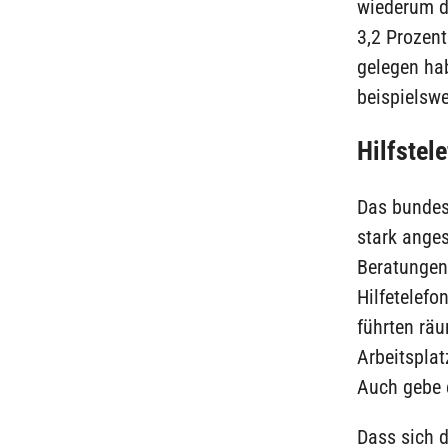
wiederum d
3,2 Prozen
gelegen ha
beispielswe
Hilfstel
Das bundes
stark ange
Beratungen 
Hilfetelefo
führten rä
Arbeitsplat
Auch gebe 
Dass sich 