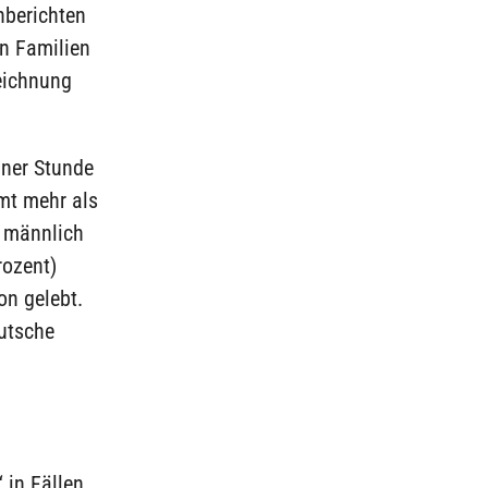
nberichten
in Familien
eichnung
iner Stunde
mt mehr als
 männlich
rozent)
on gelebt.
eutsche
 in Fällen