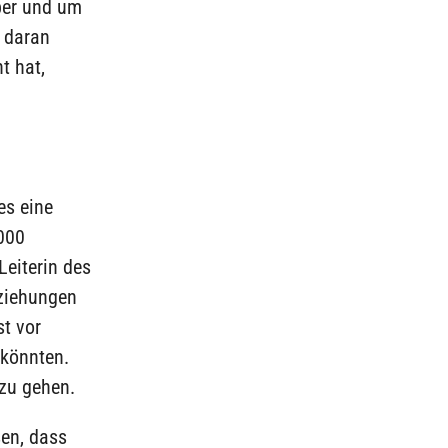
ber und um
 daran
t hat,
es eine
000
Leiterin des
eziehungen
t vor
 könnten.
zu gehen.
sen, dass