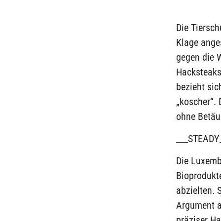
Die Tiersch
Klage anges
gegen die W
Hacksteaks 
bezieht sic
„koscher“. 
ohne Betäu
___STEADY
Die Luxembu
Bioprodukt
abzielten. 
Argument an
präziser Ha