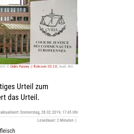
(EuGH) ©
Cédric Puisney
@
flickr.com
(
CC 2.0
), bearb. MiG
tiges Urteil zum
t das Urteil.
 aktualisiert: Donnerstag, 28.02.2019, 17:45 Uhr
Lesedauer: 2 Minuten |
fleisch