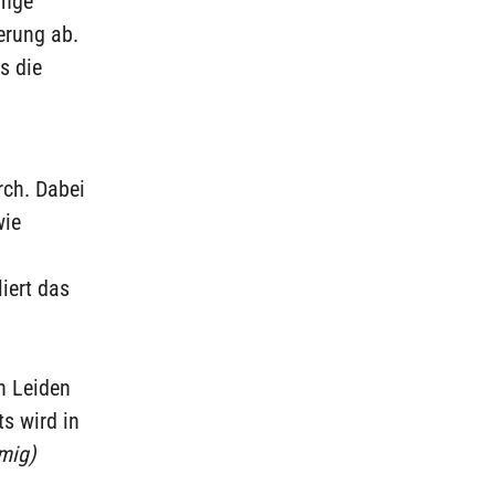
änge
erung ab.
s die
rch. Dabei
wie
iert das
n Leiden
ts wird in
mig)