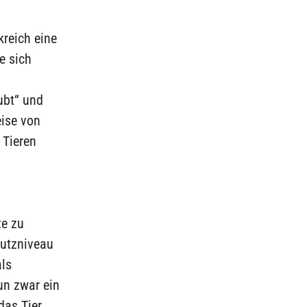
kreich eine
e sich
n
aubt“ und
eise von
 Tieren
ze zu
hutzniveau
als
un zwar ein
das Tier