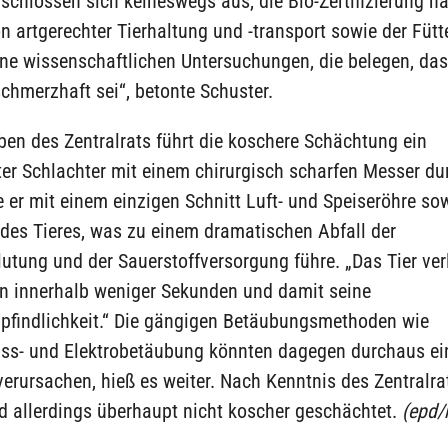
schlössen sich keineswegs aus, die Bio-Zertifizierung h
n artgerechter Tierhaltung und -transport sowie der Fütt
ine wissenschaftlichen Untersuchungen, die belegen, das
chmerzhaft sei“, betonte Schuster.
en des Zentralrats führt die koschere Schächtung ein
er Schlachter mit einem chirurgisch scharfen Messer du
 er mit einem einzigen Schnitt Luft- und Speiseröhre so
des Tieres, was zu einem dramatischen Abfall der
utung und der Sauerstoffversorgung führe. „Das Tier verl
n innerhalb weniger Sekunden und damit seine
findlichkeit.“ Die gängigen Betäubungsmethoden wie
ss- und Elektrobetäubung könnten dagegen durchaus ei
verursachen, hieß es weiter. Nach Kenntnis des Zentralra
d allerdings überhaupt nicht koscher geschächtet.
(epd/