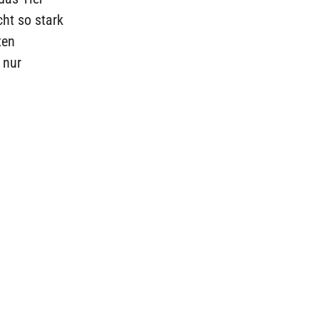
cht so stark
ten
 nur