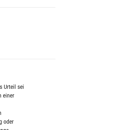
 Urteil sei
n einer
n
g oder