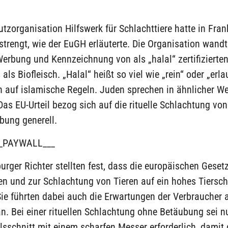
utzorganisation Hilfswerk für Schlachttiere hatte in Fran
trengt, wie der EuGH erläuterte. Die Organisation wandt
erbung und Kennzeichnung von als „halal“ zertifizierte
als Biofleisch. „Halal“ heißt so viel wie „rein“ oder „erl
h auf islamische Regeln. Juden sprechen in ähnlicher W
Das EU-Urteil bezog sich auf die rituelle Schlachtung von
bung generell.
_PAYWALL___
rger Richter stellten fest, dass die europäischen Geset
en und zur Schlachtung von Tieren auf ein hohes Tiersc
Sie führten dabei auch die Erwartungen der Verbraucher 
. Bei einer rituellen Schlachtung ohne Betäubung sei n
lsschnitt mit einem scharfen Messer erforderlich, damit 