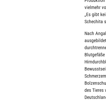
Produktion 
vielmehr vo
„Es gibt ke
Schechita s
Nach Angab
ausgebildet
durchtrenne
Blutgefäße 
Hirndurchbl
Bewusstsei
Schmerzemp
Bolzenschu
des Tieres 
Deutschlan