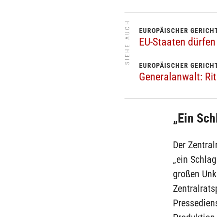
SIEHE AUCH
EUROPÄISCHER GERICH
EU-Staaten dürfen
EUROPÄISCHER GERICH
Generalanwalt: Ri
„Ein Sch
Der Zentral
„ein Schlag
großen Unke
Zentralrats
Pressediens