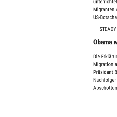
unterrichte
Migranten v
US-Botschaf
___STEADY
Obama wa
Die Erkläru
Migration 
Präsident 
Nachfolger 
Abschottun