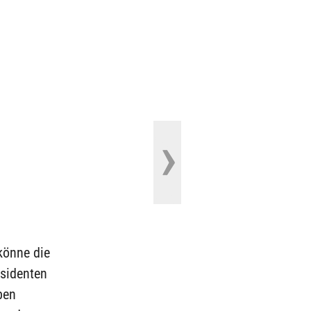
könne die
äsidenten
ben