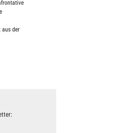
frontative
e
 aus der
tter: