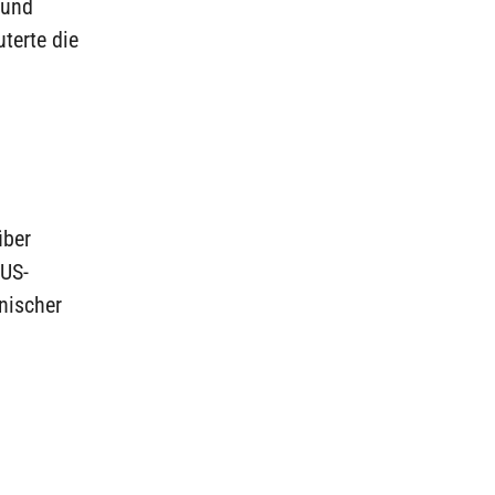
 und
uterte die
über
 US-
nischer