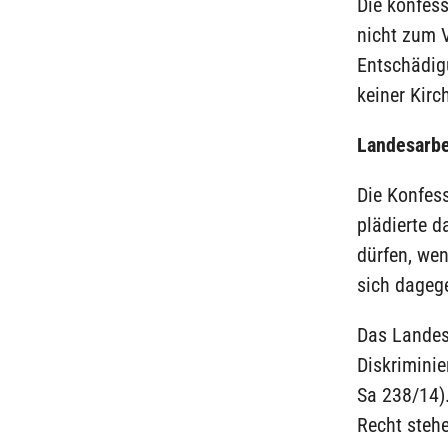
Die konfes
nicht zum V
Entschädig
keiner Kirc
Landesarbe
Die Konfess
plädierte d
dürfen, wen
sich dageg
Das Landesa
Diskriminie
Sa 238/14).
Recht stehe