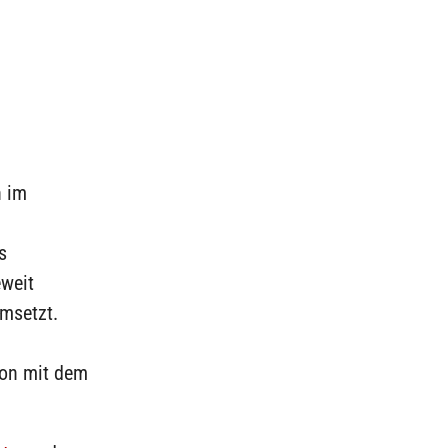
h im
s
eweit
msetzt.
ion mit dem