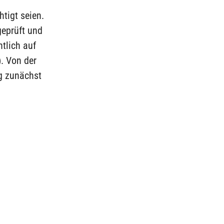
tigt seien.
geprüft und
tlich auf
). Von der
g zunächst