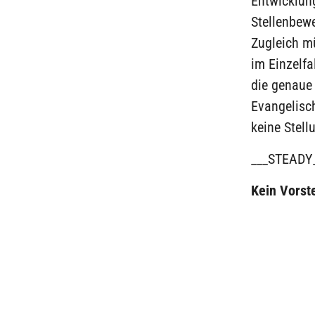
Entwicklun
Stellenbewe
Zugleich m
im Einzelf
die genaue 
Evangelisc
keine Stel
___STEADY
Kein Vorst