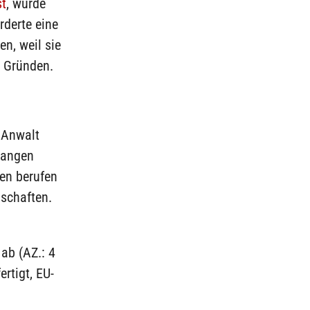
st
, wurde
rderte eine
n, weil sie
n Gründen.
r Anwalt
rlangen
hen berufen
schaften.
ab (AZ.: 4
rtigt, EU-