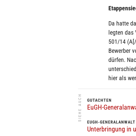
Etappensie
Da hatte da
legten das
501/14 (A[/
Bewerber v
dürfen. Na
unterschied
hier als we
SIEHE AUCH
GUTACHTEN
EuGH-Generalanwal
EUGH-GENERALANWALT
Unterbringung in 