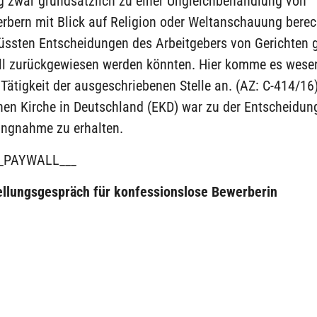
g zwar grundsätzlich zu einer Ungleichbehandlung von
rbern mit Blick auf Religion oder Weltanschauung berech
üssten Entscheidungen des Arbeitgebers von Gerichten 
all zurückgewiesen werden könnten. Hier komme es wesen
Tätigkeit der ausgeschriebenen Stelle an. (AZ: C-414/16
hen Kirche in Deutschland (EKD) war zu der Entscheidun
lungnahme zu erhalten.
_PAYWALL___
ellungsgespräch für konfessionslose Bewerberin