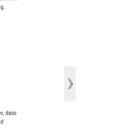
rg.
v, dass
nd