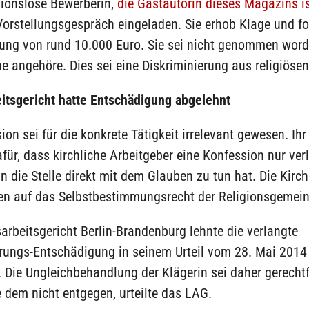
sionslose Bewerberin,
die Gastautorin dieses Magazins i
orstellungsgespräch eingeladen. Sie erhob Klage und fo
ung von rund 10.000 Euro. Sie sei nicht genommen worde
he angehöre. Dies sei eine Diskriminierung aus religiöse
itsgericht hatte Entschädigung abgelehnt
ion sei für die konkrete Tätigkeit irrelevant gewesen. Ih
afür, dass kirchliche Arbeitgeber eine Konfession nur ve
n die Stelle direkt mit dem Glauben zu tun hat. Die Kirc
en auf das Selbstbestimmungsrecht der Religionsgemein
rbeitsgericht Berlin-Brandenburg lehnte die verlangte
rungs-Entschädigung in seinem Urteil vom 28. Mai 2014 
 Die Ungleichbehandlung der Klägerin sei daher gerechtfe
 dem nicht entgegen, urteilte das LAG.