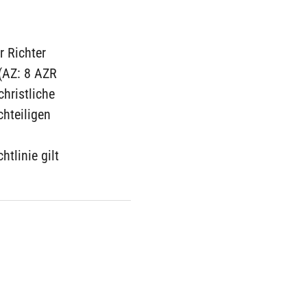
r Richter
(AZ: 8 AZR
christliche
hteiligen
tlinie gilt