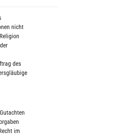
s
onen nicht
Religion
 der
ftrag des
dersgläubige
 Gutachten
Vorgaben
Recht im