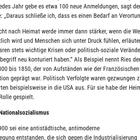
Jedes Jahr gebe es etwa 100 neue Anmeldungen, sagt de
: „Daraus schließe ich, dass es einen Bedarf an Verortun
cht nach Heimat werde immer dann stärker, wenn die We
lich wird und Menschen sich unter Druck fühlen, erläute
aren stets wichtige Krisen oder politisch-soziale Veränd
egriff neu konturiert haben.“ Als Beispiel nennt Ries d
800 bis 1850, der von Aufständen wie der Französischen
ion geprägt war. Politisch Verfolgte waren gezwungen z
en beispielsweise in die USA aus. Für sie habe der Heim
Rolle gespielt.
Nationalsozialismus
00 sei eine antistädtische, antimoderne
gung entstanden, die sich gegen die Industrialisierung