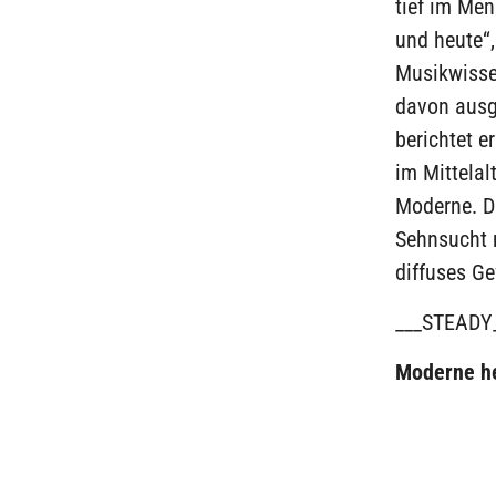
tief im Men
und heute“
Musikwissen
davon ausg
berichtet e
im Mittelal
Moderne. Di
Sehnsucht 
diffuses Ge
___STEADY
Moderne h