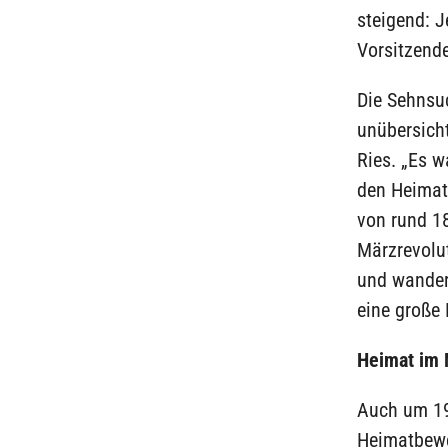
steigend: 
Vorsitzende
Die Sehnsu
unübersicht
Ries. „Es w
den Heimatb
von rund 1
Märzrevolut
und wandert
eine große 
Heimat im 
Auch um 19
Heimatbewe