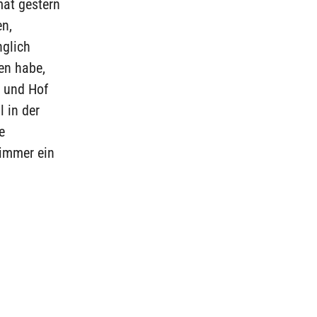
mat gestern
en,
nglich
en habe,
s und Hof
 in der
e
 immer ein