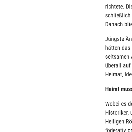
richtete. D
schließlich
Danach blie
Jüngste Äng
hätten das
seltsamen 
überall auf
Heimat, Ide
Heimt muss
Wobei es de
Historiker,
Heiligen R
föderativ o