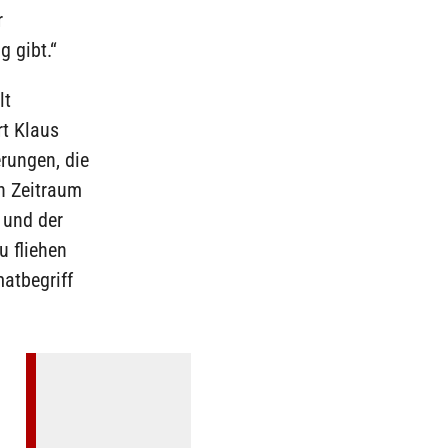
r
g gibt.“
lt
rt Klaus
erungen, die
en Zeitraum
 und der
u fliehen
atbegriff