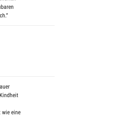
aubaren
ch.“
kauer
Kindheit
 wie eine