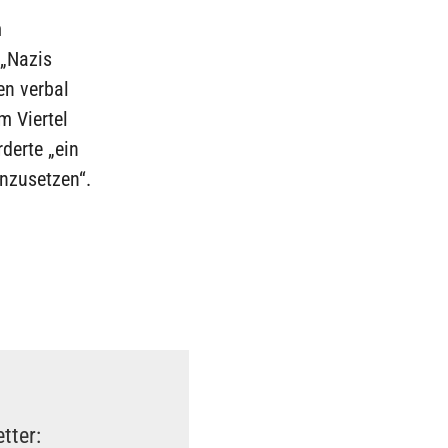
m
 „Nazis
en verbal
m Viertel
derte „ein
nzusetzen“.
tter: