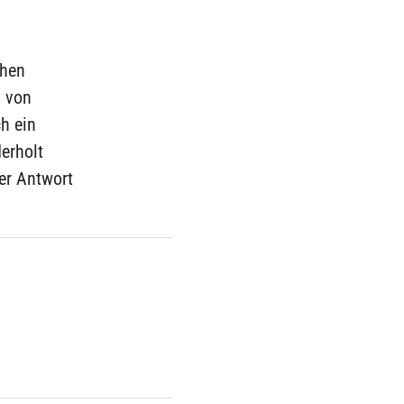
chen
s von
h ein
erholt
er Antwort