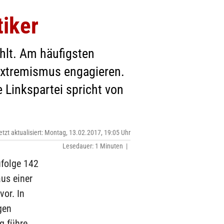
tiker
hlt. Am häufigsten
sextremismus engagieren.
 Linkspartei spricht von
etzt aktualisiert: Montag, 13.02.2017, 19:05 Uhr
Lesedauer: 1 Minuten |
ufolge 142
aus einer
vor. In
gen
g führe