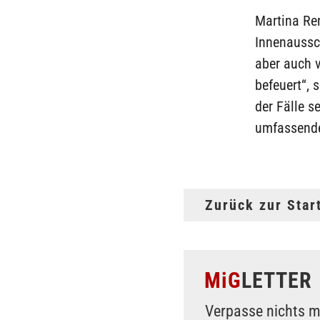
Martina Re
Innenaussch
aber auch 
befeuert“, 
der Fälle s
umfassende
Zurück zur Star
MiG
LETTER
Verpasse nichts m