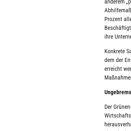
anderem „po
Abhilfemaß
Prozent al
Beschäftigt
ihre Untern
Konkrete S
dem der Ent
erreicht we
Maßnahmen“
Ungebrems
Der Grünen-
Wirtschafts
herausverha