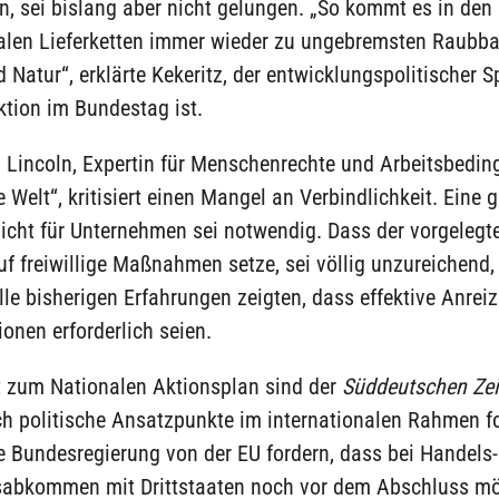
n, sei bislang aber nicht gelungen. „So kommt es in den
nalen Lieferketten immer wieder zu ungebremsten Raubb
Natur“, erklärte Kekeritz, der entwicklungspolitischer S
tion im Bundestag ist.
 Lincoln, Expertin für Menschenrechte und Arbeitsbedin
ie Welt“, kritisiert einen Mangel an Verbindlichkeit. Eine 
licht für Unternehmen sei notwendig. Dass der vorgelegt
uf freiwillige Maßnahmen setze, sei völlig unzureichend,
le bisherigen Erfahrungen zeigten, dass effektive Anreiz
onen erforderlich seien.
t zum Nationalen Aktionsplan sind der
Süddeutschen Ze
h politische Ansatzpunkte im internationalen Rahmen fo
e Bundesregierung von der EU fordern, dass bei Handels
nsabkommen mit Drittstaaten noch vor dem Abschluss mö