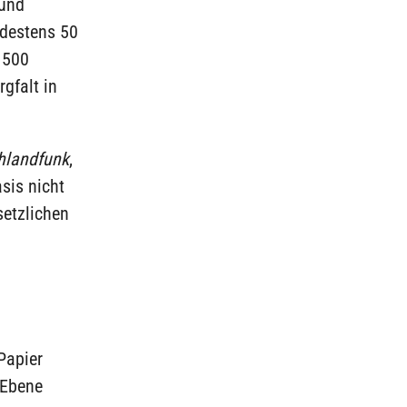
 und
ndestens 50
 500
gfalt in
hlandfunk
,
asis nicht
setzlichen
Papier
 Ebene