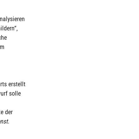
nalysieren
ldern“,
che
om
ts erstellt
rf solle
te der
nst
.