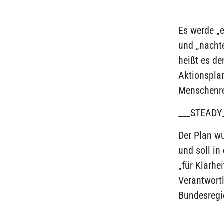
Es werde „e
und „nacht
heißt es de
Aktionsplan
Menschenre
___STEADY
Der Plan wu
und soll i
„für Klarhe
Verantwortl
Bundesregi