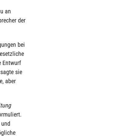
au an
precher der
gungen bei
gesetzliche
e Entwurf
 sagte sie
e, aber
itung
rmuliert.
- und
gliche