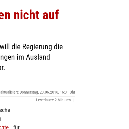
n nicht auf
ill die Regierung die
ungen im Ausland
r.
 aktualisiert: Donnerstag, 23.06.2016, 16:31 Uhr
Lesedauer: 2 Minuten |
tsche
n
chte
„, für