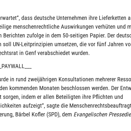
rwartet“, dass deutsche Unternehmen ihre Lieferketten a
eilige menschenrechtliche Auswirkungen verhüten und mi
n Berichten zufolge in dem 50-seitigen Papier. Der deuts
 soll UN-Leitprinzipien umsetzen, die vor fünf Jahren v
chtsrat in Genf verabschiedet wurden.
_PAYWALL___
rde in rund zweijährigen Konsultationen mehrerer Ressor
n den kommenden Monaten beschlossen werden. Der Entwu
it sorgen, indem er allen Beteiligten ihre Pflichten und
ichkeiten aufzeigt“, sagte die Menschenrechtsbeauftrag
erung, Bärbel Kofler (SPD), dem
Evangelischen Pressedie