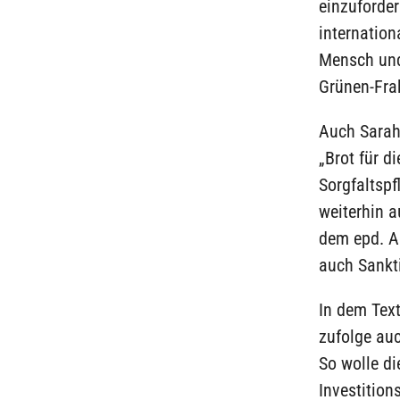
einzuforder
internatio
Mensch und 
Grünen-Frak
Auch Sarah
„Brot für d
Sorgfaltspf
weiterhin a
dem epd. Al
auch Sankti
In dem Tex
zufolge auc
So wolle di
Investitio