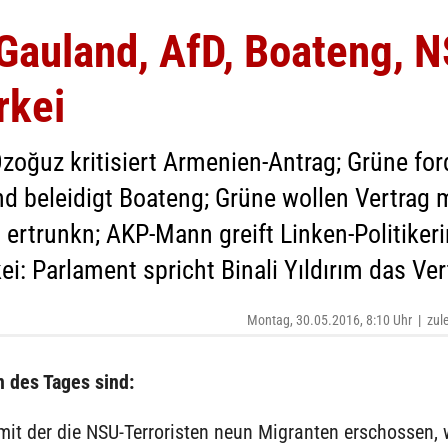
Gauland, AfD, Boateng, N
rkei
Özoğuz kritisiert Armenien-Antrag; Grüne f
d beleidigt Boateng; Grüne wollen Vertrag 
 ertrunkn; AKP-Mann greift Linken-Politiker
kei: Parlament spricht Binali Yıldırım das Ve
Montag, 30.05.2016, 8:10 Uhr
|
zul
 des Tages sind:
mit der die NSU-Terroristen neun Migranten erschossen, 