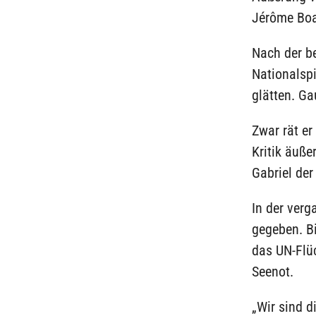
Jérôme Boat
Nach der b
Nationalspi
glätten. Ga
Zwar rät er
Kritik äuße
Gabriel der
In der ver
gegeben. B
das UN-Flüc
Seenot.
„Wir sind d