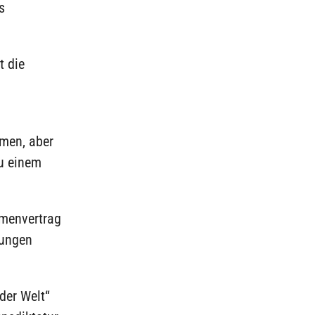
s
t die
mmen, aber
zu einem
hmenvertrag
lungen
der Welt“