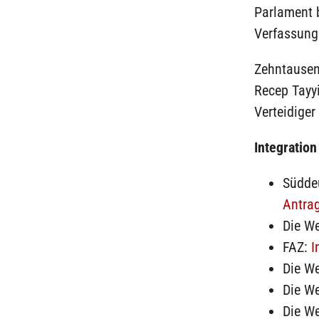
Parlament b
Verfassung
Zehntausen
Recep Tayy
Verteidiger
Integration
Südde
Antra
Die We
FAZ:
I
Die We
Die We
Die We