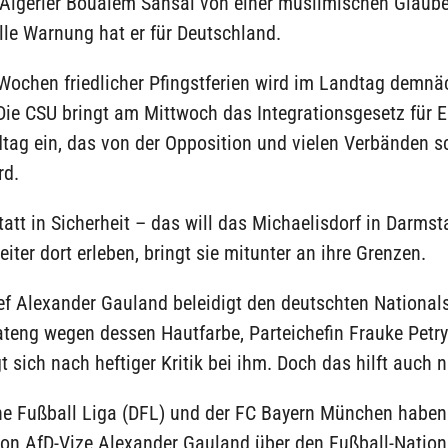
 Algerier Boualem Sansal von einer muslimischen Glaube
lle Warnung hat er für Deutschland.
ochen friedlicher Pfingstferien wird im Landtag demnäc
 Die CSU bringt am Mittwoch das Integrationsgesetz für 
tag ein, das von der Opposition und vielen Verbänden s
rd.
att in Sicherheit – das will das Michaelisdorf in Darmst
iter dort erleben, bringt sie mitunter an ihre Grenzen.
f Alexander Gauland beleidigt den deutschten Nationals
teng wegen dessen Hautfarbe, Parteichefin Frauke Petry
t sich nach heftiger Kritik bei ihm. Doch das hilft auch n
he Fußball Liga (DFL) und der FC Bayern München haben
on AfD-Vize Alexander Gauland über den Fußball-Nationa