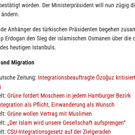
estätigt worden. Der Ministerpräsident will nun zügig d
 ändern.
de Anhänger des türkischen Präsidenten begehen zus
ip Erdogan den Sieg der islamischen Osmanen über die c
 des heutigen Istanbuls.
 und Migration
utsche Zeitung:
Integrationsbeauftragte Özoğuz kritisier
g
lt:
Grüne fordert Moscheen in jedem Hamburger Bezirk
ntegration als Pflicht, Einwanderung als Wunsch
lt:
Grüne wollen Vertrag mit Muslimen
lt:
„Der Islam wird unsere Gesellschaft aufsprengen“
lt:
CSU-Integrationsgesetz auf der Zielgeraden