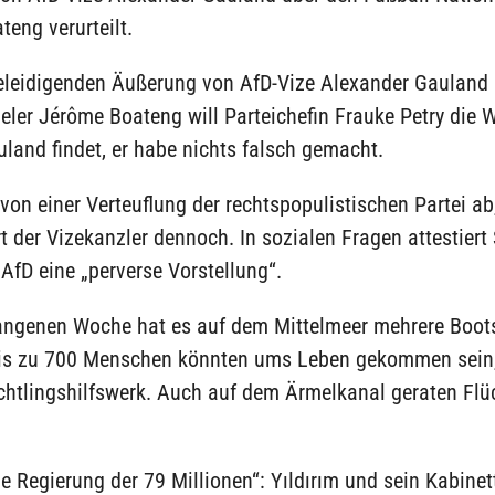
eng verurteilt.
eleidigenden Äußerung von AfD-Vize Alexander Gauland 
eler Jérôme Boateng will Parteichefin Frauke Petry die
uland findet, er habe nichts falsch gemacht.
 von einer Verteuflung der rechtspopulistischen Partei ab
rt der Vizekanzler dennoch. In sozialen Fragen attestiert
 AfD eine „perverse Vorstellung“.
gangenen Woche hat es auf dem Mittelmeer mehrere Boot
is zu 700 Menschen könnten ums Leben gekommen sein, 
htlingshilfswerk. Auch auf dem Ärmelkanal geraten Flüc
ie Regierung der 79 Millionen“: Yıldırım und sein Kabine