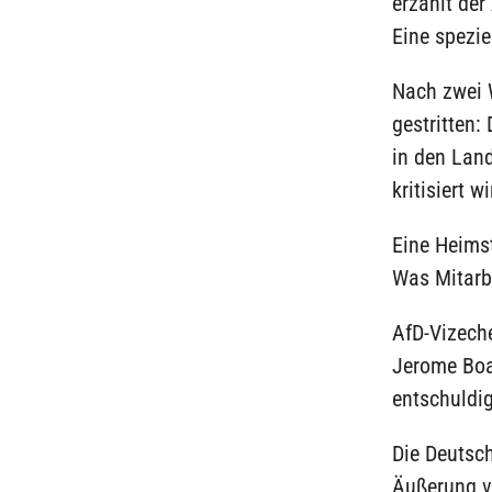
erzählt der
Eine spezie
Nach zwei W
gestritten:
in den Land
kritisiert wi
Eine Heimst
Was Mitarbe
AfD-Vizeche
Jerome Boa
entschuldig
Die Deutsc
Äußerung v