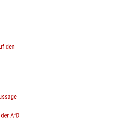
uf den
Aussage
 der AfD