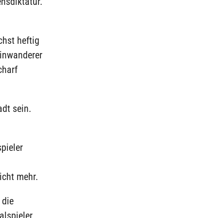
nsdiktatur.
hst heftig
Einwanderer
charf
adt sein.
pieler
icht mehr.
 die
lspieler