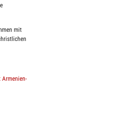
ie
ammen mit
hristlichen
t Armenien-