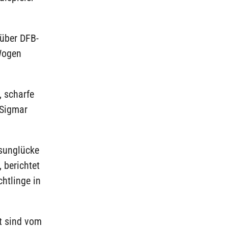
über DFB-
 Wogen
, scharfe
 Sigmar
sunglücke
berichtet
htlinge in
tt sind vom