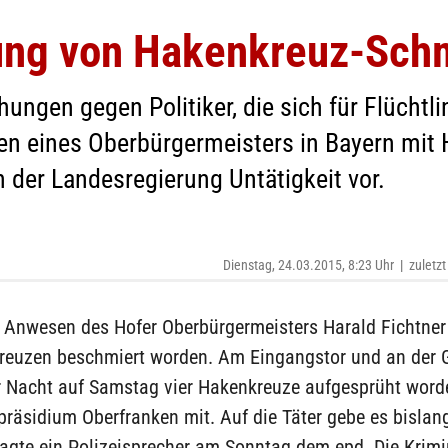
ung von Hakenkreuz-Sch
ungen gegen Politiker, die sich für Flüchtli
en eines Oberbürgermeisters in Bayern mit
 der Landesregierung Untätigkeit vor.
Dienstag, 24.03.2015, 8:23 Uhr
|
zuletzt
 Anwesen des Hofer Oberbürgermeisters Harald Fichtner 
reuzen beschmiert worden. Am Eingangstor und an der 
r Nacht auf Samstag vier Hakenkreuze aufgesprüht worden
präsidium Oberfranken mit. Auf die Täter gebe es bislan
agte ein Polizeisprecher am Sonntag dem epd. Die Krimi