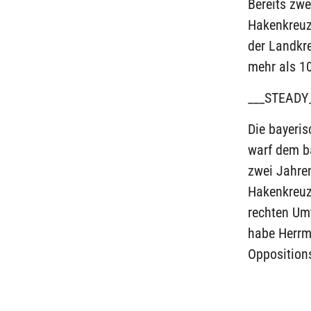
Bereits zw
Hakenkreuz
der Landkr
mehr als 1
___STEADY
Die bayeris
warf dem b
zwei Jahren
Hakenkreuz-
rechten Um
habe Herrma
Oppositions