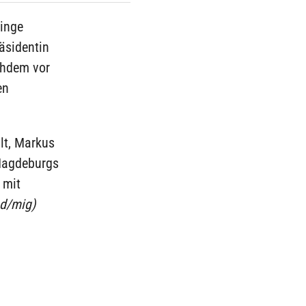
linge
äsidentin
chdem vor
en
lt, Markus
 Magdeburgs
 mit
d/mig)