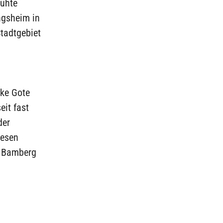
rühte
ngsheim in
tadtgebiet
ike Gote
it fast
der
iesen
n Bamberg