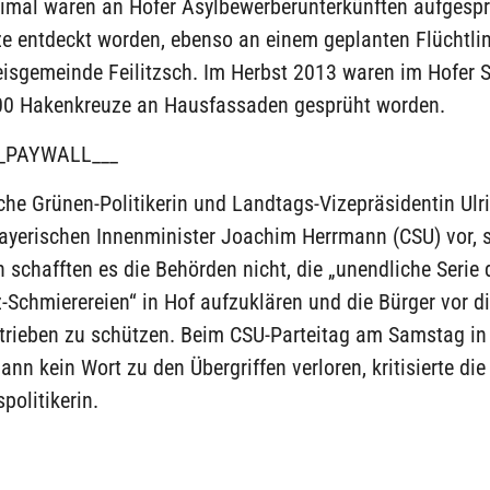
eimal waren an Hofer Asylbewerberunterkünften aufgesp
e entdeckt worden, ebenso an einem geplanten Flüchtli
eisgemeinde Feilitzsch. Im Herbst 2013 waren im Hofer S
00 Hakenkreuze an Hausfassaden gesprüht worden.
_PAYWALL___
che Grünen-Politikerin und Landtags-Vizepräsidentin Ulr
ayerischen Innenminister Joachim Herrmann (CSU) vor, se
 schafften es die Behörden nicht, die „unendliche Serie 
Schmierereien“ in Hof aufzuklären und die Bürger vor d
trieben zu schützen. Beim CSU-Parteitag am Samstag i
nn kein Wort zu den Übergriffen verloren, kritisierte die
politikerin.