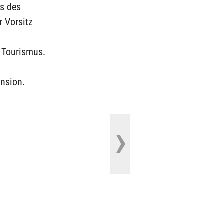
ls des
r Vorsitz
r Tourismus.
ension.