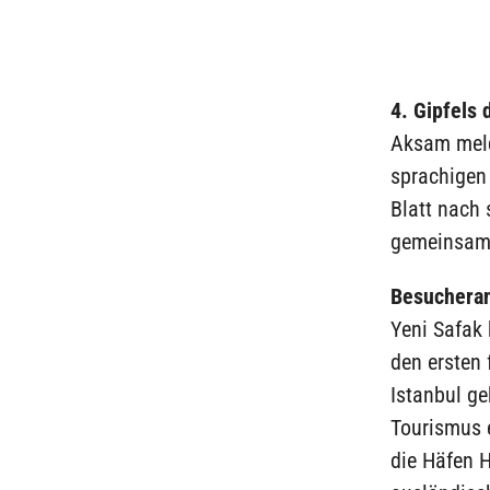
4. Gipfels
Aksam melde
sprachigen
Blatt nach 
gemeinsame
Besucheran
Yeni Safak 
den ersten
Istanbul g
Tourismus e
die Häfen H