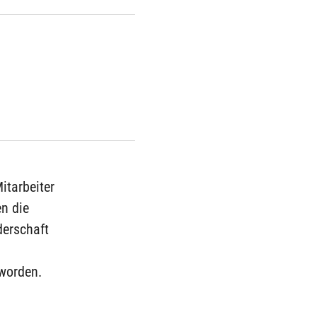
itarbeiter
en die
derschaft
 worden.