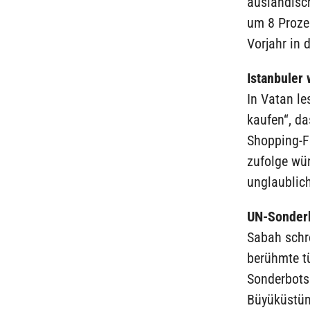
ausländisch
um 8 Prozen
Vorjahr in 
Istanbuler
In Vatan le
kaufen“, da
Shopping-F
zufolge wü
unglaublic
UN-Sonderb
Sabah schre
berühmte t
Sonderbotsc
Büyüküstün 