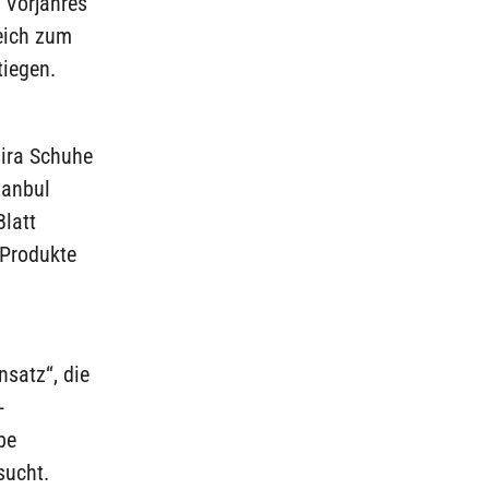
 Vorjahres
leich zum
tiegen.
Lira Schuhe
tanbul
latt
 Produkte
nsatz“, die
-
be
sucht.