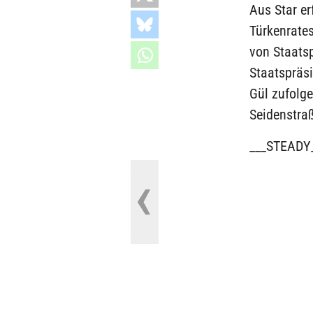
Aus Star er
Türkenrates
von Staatsp
Staatspräsi
Gül zufolge
Seidenstra
___STEADY