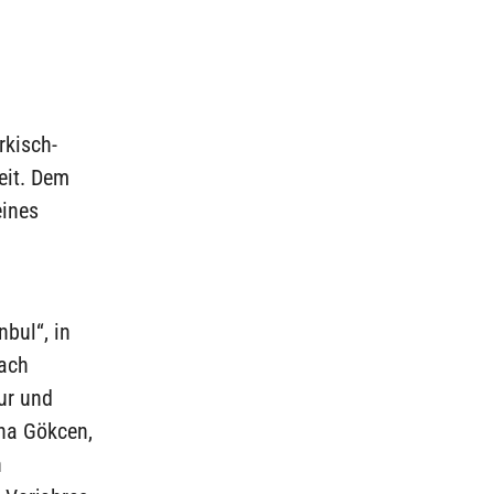
rkisch-
eit. Dem
eines
nbul“, in
nach
ur und
iha Gökcen,
n