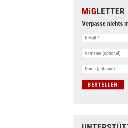
MiG
LETTER
Verpasse nichts m
UNTERSTÜT