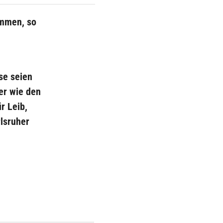
ommen, so
se seien
er wie den
r Leib,
rlsruher