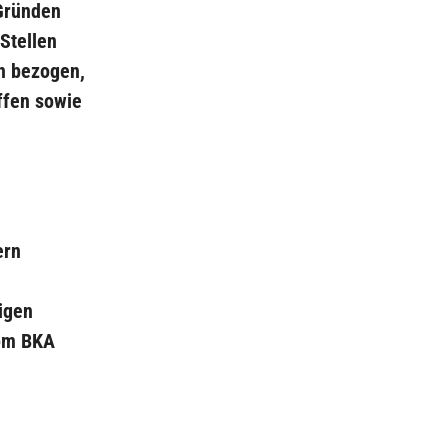
Gründen
Stellen
en bezogen,
ffen sowie
ern
igen
vom BKA