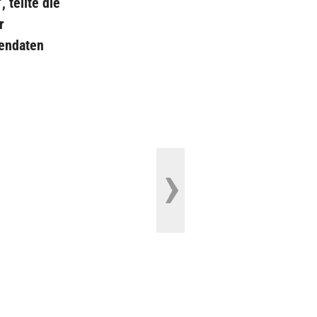
 teilte die
r
dendaten