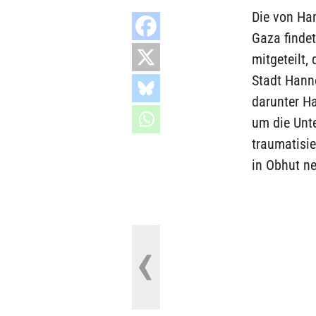
Die von Han
Gaza finde
mitgeteilt, 
Stadt Hanno
darunter H
um die Unte
traumatisie
in Obhut n