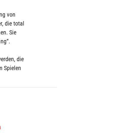
ung von
, die total
en. Sie
ung“.
erden, die
m Spielen
a