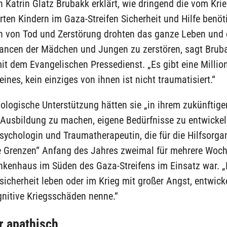
 Katrin Glatz Brubakk erklärt, wie dringend die vom Kri
rten Kindern im Gaza-Streifen Sicherheit und Hilfe benöt
n von Tod und Zerstörung drohten das ganze Leben und 
ancen der Mädchen und Jungen zu zerstören, sagt Brub
t dem Evangelischen Pressedienst. „Es gibt eine Million
ines, kein einziges von ihnen ist nicht traumatisiert.“
ologische Unterstützung hätten sie „in ihrem zukünftig
Ausbildung zu machen, eigene Bedürfnisse zu entwickeln
sychologin und Traumatherapeutin, die für die Hilfsorga
e Grenzen“ Anfang des Jahres zweimal für mehrere Woc
kenhaus im Süden des Gaza-Streifens im Einsatz war. „K
sicherheit leben oder im Krieg mit großer Angst, entwick
gnitive Kriegsschäden nenne.“
r apathisch