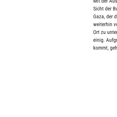
Mit der Au
Sicht der B
Gaza, der 
weiterhin v
Ort zu unte
einig. Auf
kommt, geh