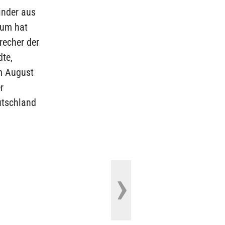
Kinder aus
ium hat
precher der
dte,
im August
r
utschland