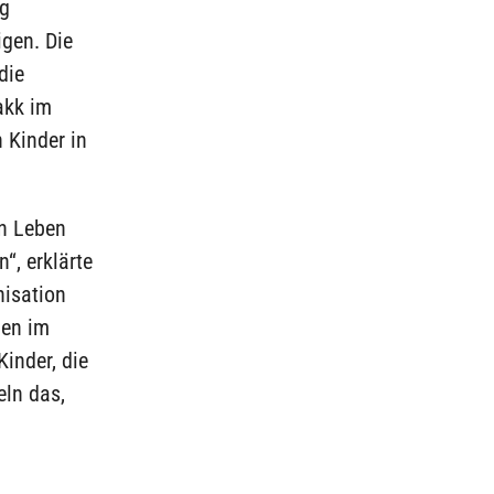
eg
igen. Die
die
akk im
 Kinder in
en Leben
“, erklärte
nisation
hen im
inder, die
eln das,