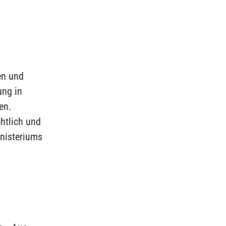
en und
ung in
en.
htlich und
inisteriums