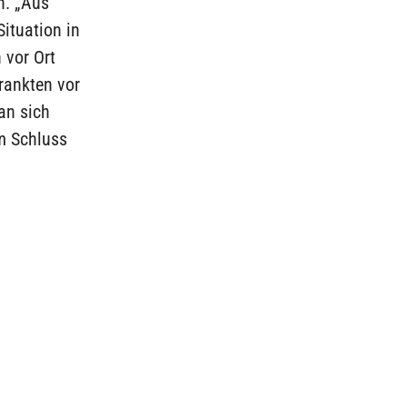
n. „Aus
ituation in
 vor Ort
rankten vor
an sich
m Schluss