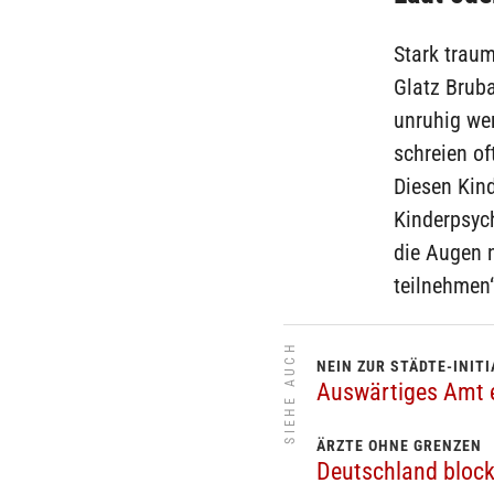
Stark traum
Glatz Bruba
unruhig wer
schreien of
Diesen Kin
Kinderpsych
die Augen 
teilnehmen“
SIEHE AUCH
NEIN ZUR STÄDTE-INITI
Auswärtiges Amt e
ÄRZTE OHNE GRENZEN
Deutschland block