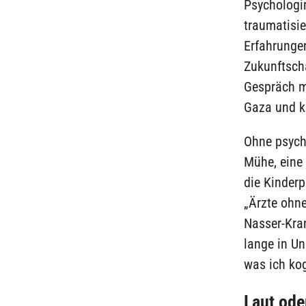
Psychologin
traumatisie
Erfahrunge
Zukunftsch
Gespräch mi
Gaza und ke
Ohne psych
Mühe, eine 
die Kinderp
„Ärzte ohn
Nasser-Kran
lange in Un
was ich ko
Laut ode