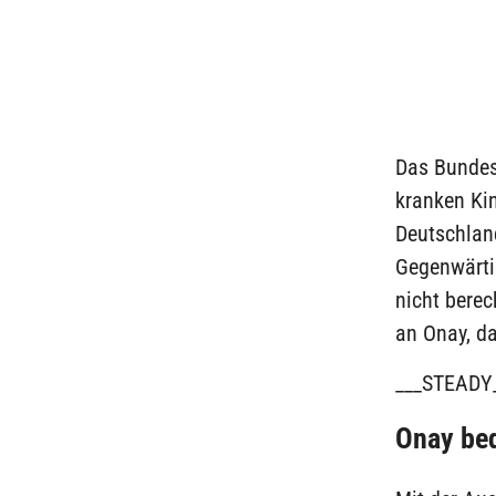
Das Bundes
kranken Ki
Deutschlan
Gegenwärtig
nicht bere
an Onay, da
___STEADY
Onay be