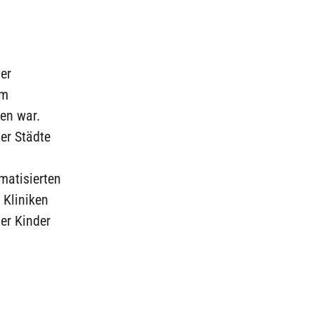
er
em
en war.
er Städte
matisierten
 Kliniken
er Kinder