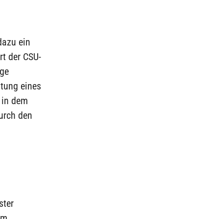
dazu ein
rt der CSU-
ege
htung eines
 in dem
durch den
ster
em