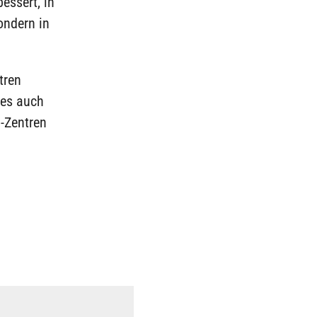
essert, in
ondern in
tren
ies auch
n-Zentren