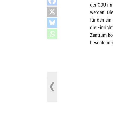
der CDU im
werden. Di
für den ein
die Einric
Zentrum kön
beschleunig