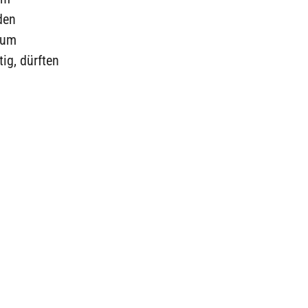
den
rum
tig, dürften