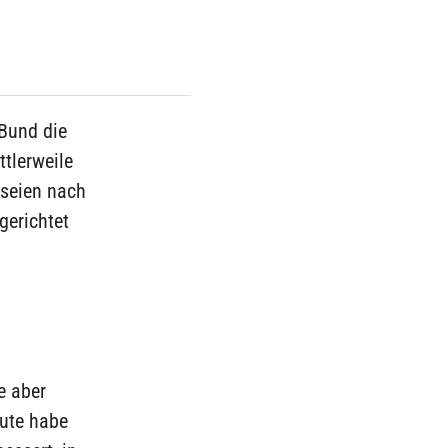
 Bund die
tlerweile
 seien nach
gerichtet
e aber
ute habe