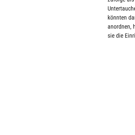
Untertauch
könnten da
anordnen, h
sie die Ein