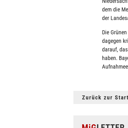
Niedersach
dem die Me
der Landes
Die Grünen 
dagegen kr
darauf, das
haben. Baye
Aufnahmeei
Zurück zur Star
MiG
LETTER