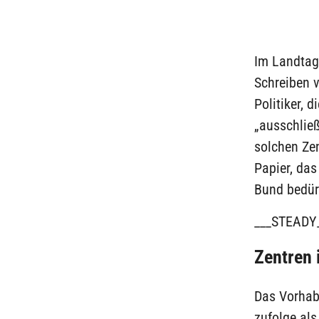
Im Landtag
Schreiben v
Politiker, 
„ausschließ
solchen Ze
Papier, das
Bund bedürf
___STEADY
Zentren i
Das Vorhab
zufolge als