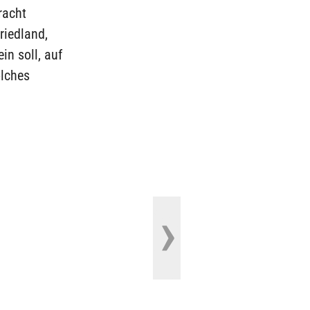
racht
riedland,
in soll, auf
olches