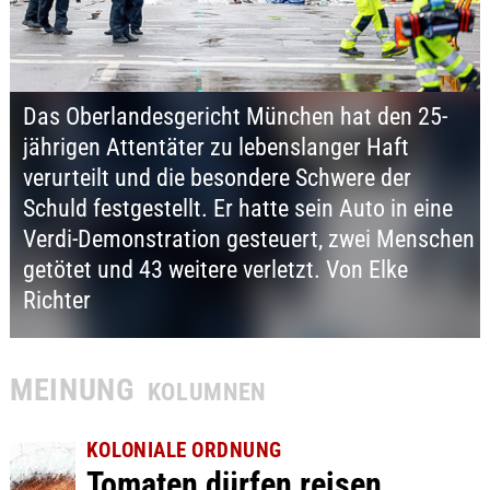
Das Oberlandesgericht München hat den 25-
jährigen Attentäter zu lebenslanger Haft
verurteilt und die besondere Schwere der
Schuld festgestellt. Er hatte sein Auto in eine
Verdi-Demonstration gesteuert, zwei Menschen
getötet und 43 weitere verletzt.
Von
Elke
Richter
MEINUNG
KOLUMNEN
KOLONIALE ORDNUNG
Tomaten dürfen reisen,