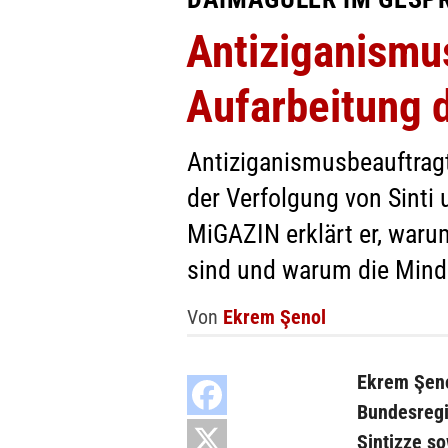
Antiziganismus
Aufarbeitung 
Antiziganismusbeauftragt
der Verfolgung von Sint
MiGAZIN erklärt er, war
sind und warum die Minder
Von
Ekrem Şenol
Ekrem
Şen
Bundesregi
Sintizze s