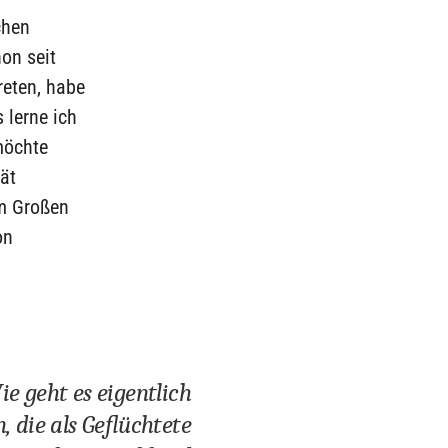
chen
on seit
reten, habe
 lerne ich
möchte
tät
im Großen
on
ie geht es eigentlich
 die als Geflüchtete