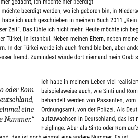
mer gedacht, ich möchte hier beerdigt
 möchte beerdigt werden, wo ich geboren bin, in Nieders
s habe ich auch geschrieben in meinem Buch 2011 „Kein
ser Zeit“. Das fühle ich nicht mehr. Heute möchte ich be
er Türkei, in Istanbul. Neben meinen Eltern, neben mein
n. In der Türkei werde ich auch fremd bleiben, aber and
 besser fremd. Zumindest würde dort niemand mein Grab 
Ich habe in meinem Leben viel realisiert
nto oder Rom
beispielsweise auch, wie Sinti und Ro
eutschland,
behandelt werden von Passanten, vom
 einmal eine
Ordnungsamt, von der Polizei. Als Deut
e Nummer.“
aufzuwachsen in Deutschland, das ist n
Feiglinge. Aber als Sinto oder Rom au
and, das ist noch einmal eine andere Nummer. Es ist