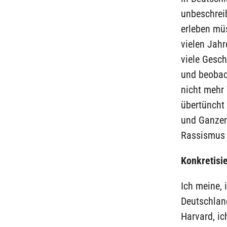
unbeschrei
erleben mü
vielen Jahr
viele Gesch
und beobac
nicht mehr 
übertüncht 
und Ganzen
Rassismus b
Konkretisie
Ich meine, 
Deutschland
Harvard, i