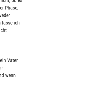
icht, ob es
ner Phase,
weder
 lasse ich
icht
mein Vater
hr
Und wenn