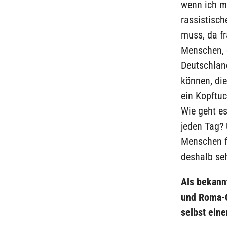
wenn ich mi
rassistisc
muss, da fr
Menschen, 
Deutschlan
können, die
ein Kopftuc
Wie geht e
jeden Tag? 
Menschen f
deshalb seh
Als bekannt
und Roma-C
selbst ein