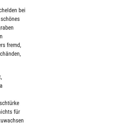
chelden bei
 schönes
graben
en
ers fremd,
schänden,
,
ma
schtürke
ichts für
fzuwachsen