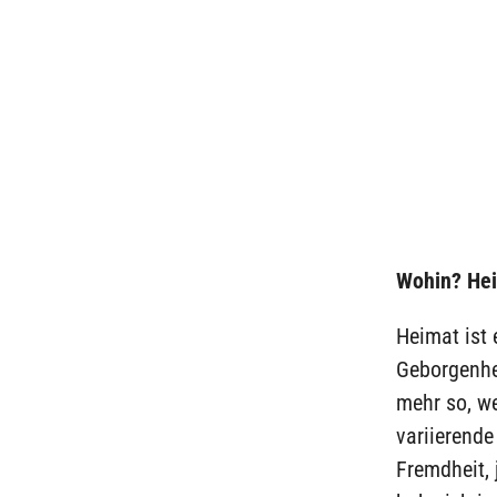
Wohin? He
Heimat ist 
Geborgenhei
mehr so, w
variierende
Fremdheit, 