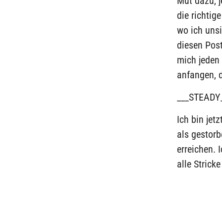
Mut dazu, 
die richtig
wo ich unsi
diesen Post
mich jeden 
anfangen, d
___STEADY
Ich bin jet
als gestorb
erreichen. 
alle Strick